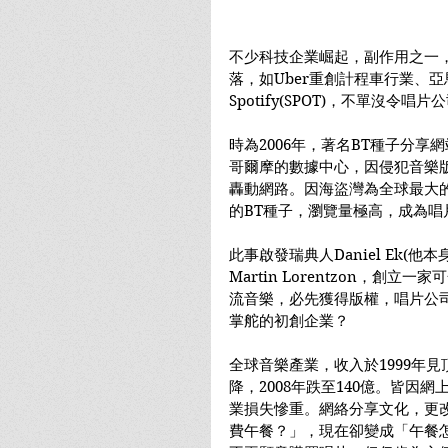
不少科技企業崛起，副作用之一
落，如Uber重創計程車行業、亞
Spotify(SPOT)，不單沒
時為2006年，著名BT種子分享網站海
哥爾摩的數據中心，因侵犯音樂
轟動網路。因海盜灣為全球最大
的BT種子，瀏覽量極高，成為唱
此事啟發瑞典人Daniel Ek(
Martin Lorentzon，創
流音樂，必先獲得版權，唱片公司
掌舵的初創企業？
全球音樂產業，收入於1999年見
降，2008年跌至140億。皆因
業損失慘重。網絡分享文化，更
費午餐？」，現在卻變成「午餐