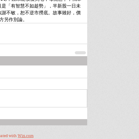
.24。有道是「有智慧不如趁勢」，半新股一日未
敬謝不敏，恕不逆市撈底。故事雖好，價
，方另作別論。
eated with
Wix.com