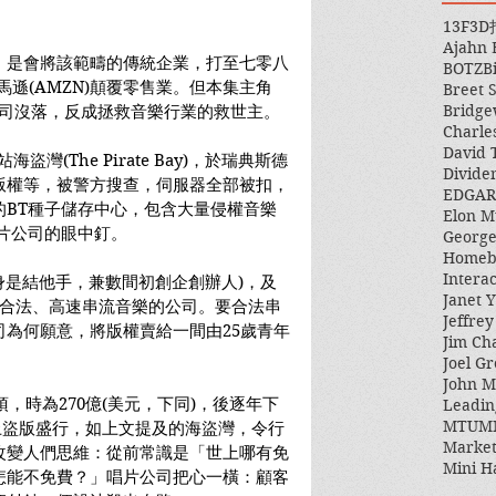
13F
3D
Ajahn
，是會將該範疇的傳統企業，打至七零八
BOTZ
B
馬遜(AMZN)顛覆零售業。但本集主角
Breet 
Bridge
令唱片公司沒落，反成拯救音樂行業的救世主。
Charle
David 
盜灣(The Pirate Bay)，於瑞典斯德
Divide
版權等，被警方搜查，伺服器全部被扣，
EDGAR
的BT種子儲存中心，包含大量侵權音樂
Elon M
片公司的眼中釘。
George
Homeb
Intera
他本身是結他手，兼數間初創企創辦人)，及
Janet Y
立一家可合法、高速串流音樂的公司。要合法串
Jeffre
為何願意，將版權賣給一間由25歲青年
Jim Ch
Joel Gr
John 
頂，時為270億(美元，下同)，後逐年下
Leadin
MTUM
網上盜版盛行，如上文提及的海盜灣，令行
Market
改變人們思維：從前常識是「世上哪有免
Mini H
怎能不免費？」唱片公司把心一橫：顧客