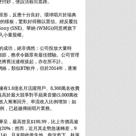
便付鈔，便設法殺出血路。
件的原形，反應十分良好。環球唱片於瑞典
otify的樣板，驚歎好得難以置信。經反覆拉
y (SNE)、華納 (WMG))同意將旗下
購入小量股權。
fy的成功，絕非偶然：公司投放大量時
細節，務求令聽眾有最佳體驗。公司管理
使將舊法連根拔起，亦在所不計。
P網絡，類似BT軟件，但於2014年，逐漸
擁有1.8億名月活躍用戶、8,300萬名收費
於最大競爭對手蘋果音樂(5,000萬收
，收入漸漸回升、串流收入比例增加：如
比例，已超越傳統唱片業務。
勢畢呈，最高曾見$198.99，比上市價高逾
逾20%；然而，近月其走勢急速轉差，9
9.14)，且未能收復失地，每況愈下，執筆