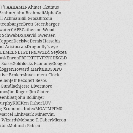
打印
AAII
AMZN
Ahmet Okumus
 Brahm
Ajahn Brahmali
AlphaGo
ill Ackman
Bill Gross
Bitcoin
Steenbarger
Brett Steenbarger
water
CAPE
Catherine Wood
s Schwab
DXJ
David Swensen
Tepper
Decisive
Demis Hassabis
nd Aristocrats
Dragonfly’s eye
EEM
ELN
ETF
ETFs
EWZ
Ed Seykota
usk
Enron
FB
FCX
FFTY
FXY
GDX
GLD
 Soros
Goldilocks Economy
Google
logger
Howard Marks
IBD50
IPO
ctive Brokers
Investment Clock
ellen
Jeff Bezo
Jeff Bezos
y Gundlach
Jesse Livermore
anos
Jim Rogers
Jim Slater
eenblatt
John Bollinger
Murphy
KBE
Ken Fisher
LUV
g Economic Index
MOAT
MPF
MS
Marcel Link
Mark Minervini
 Wizards
Mebane T. Faber
Micron
abits
Mohnish Pabrai