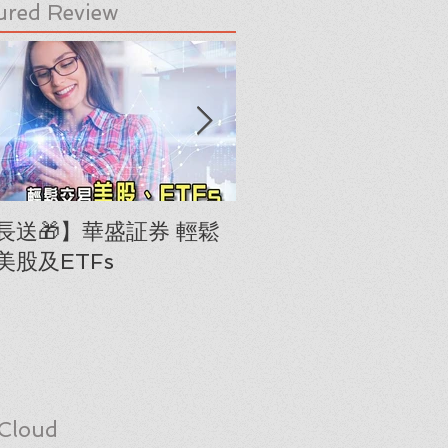
ured Review
長送🎁】華盛証券 輕鬆
下載《美股隊長手冊
美股及ETFs
「板塊輪動圖」(RRG
Cloud