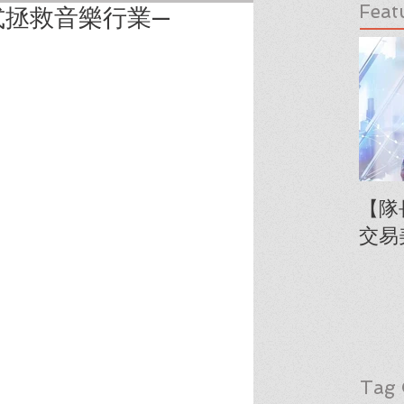
Feat
式拯救音樂行業—
【隊
交易
Tag 