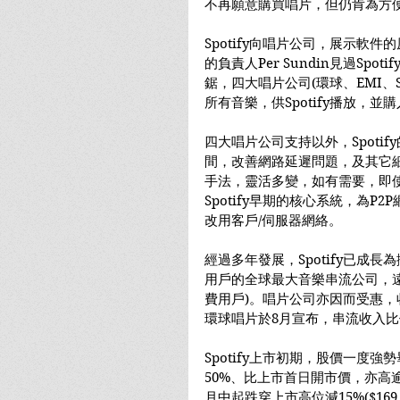
不再願意購買唱片，但仍肯為方
Spotify向唱片公司，展示軟
的負責人Per Sundin見過Sp
鋸，四大唱片公司(環球、EMI、Son
所有音樂，供Spotify播放，並
四大唱片公司支持以外，Spoti
間，改善網路延遲問題，及其它
手法，靈活多變，如有需要，即
Spotify早期的核心系統，為P2
改用客戶/伺服器網絡。
經過多年發展，Spotify已成長為
用戶的全球最大音樂串流公司，遠高
費用戶)。唱片公司亦因而受惠
環球唱片於8月宣布，串流收入
Spotify上市初期，股價一度強
50%、比上市首日開市價，亦高
月中起跌穿上市高位減15%($16