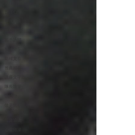
美股分析
投資心理
投資講座
傳媒訪問
高手訪問
數據分享
期權文章
推薦好書
講座文字版
隊長隨筆
送禮物
做更快樂更
成功的自己
投資通訊
心靈雞湯