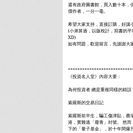
還有政府圖書館，買入數十本，
償作者，一分一毫。
希望大家支持，直接訂購，好讓
(小弟算過，以版稅計，寫書的平均
XD)
如有問題，歡迎留言，先謝謝大家
***************************
《投資名人堂》內容大要：
為何投資者 總是重複同樣的錯誤
索羅斯的交易日記
索羅斯前半生，騙工傷津貼，農
港，實難逃「廢青」封號。 然
下的「量子基金」，於十年間爆升