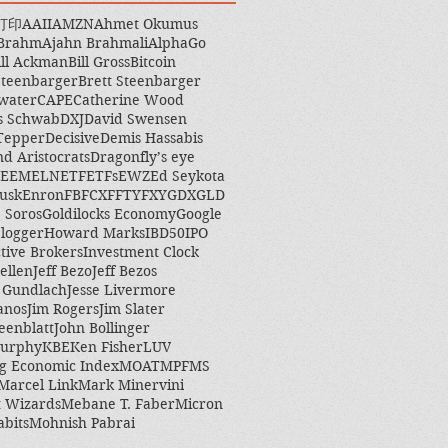
打印
AAII
AMZN
Ahmet Okumus
 Brahm
Ajahn Brahmali
AlphaGo
ill Ackman
Bill Gross
Bitcoin
Steenbarger
Brett Steenbarger
water
CAPE
Catherine Wood
s Schwab
DXJ
David Swensen
Tepper
Decisive
Demis Hassabis
nd Aristocrats
Dragonfly’s eye
EEM
ELN
ETF
ETFs
EWZ
Ed Seykota
usk
Enron
FB
FCX
FFTY
FXY
GDX
GLD
 Soros
Goldilocks Economy
Google
logger
Howard Marks
IBD50
IPO
ctive Brokers
Investment Clock
ellen
Jeff Bezo
Jeff Bezos
y Gundlach
Jesse Livermore
anos
Jim Rogers
Jim Slater
eenblatt
John Bollinger
Murphy
KBE
Ken Fisher
LUV
g Economic Index
MOAT
MPF
MS
Marcel Link
Mark Minervini
 Wizards
Mebane T. Faber
Micron
abits
Mohnish Pabrai