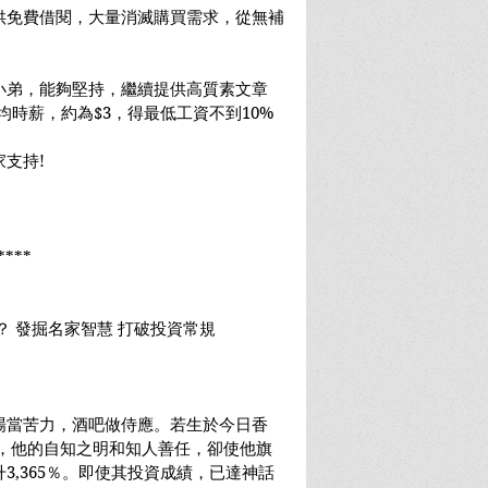
供免費借閱，大量消滅購買需求，從無補
小弟，能夠堅持，繼續提供高質素文章
時薪，約為$3，得最低工資不到10% 
支持!
****
？ 發掘名家智慧 打破投資常規
場當苦力，酒吧做侍應。若生於今日香
而，他的自知之明和知人善任，卻使他旗
3,365％。即使其投資成績，已達神話