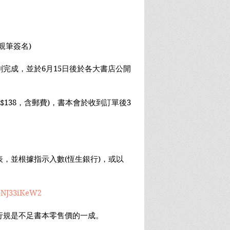
親筆簽名)
完成，並於6月15日後於各大書店公開
$138，含郵費)，書本會於收到訂單後3
，並根據指示入數(恆生銀行)，或以
ybNJ33iKeW2
行規是不足書本零售價的一成。