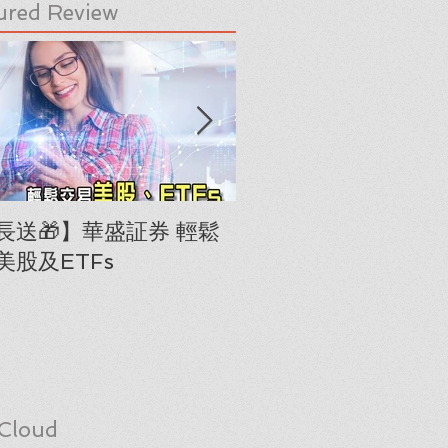
ured Review
長送🎁】華盛証券 輕鬆
下載《美股隊長手冊
美股及ETFs
「板塊輪動圖」(RRG
Cloud