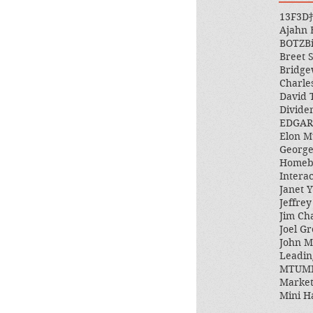
13F
3D
Ajahn
BOTZ
B
Breet 
Bridge
Charle
David 
Divide
EDGAR
Elon M
George
Homeb
Intera
Janet Y
Jeffre
Jim Ch
Joel Gr
John 
Leadin
MTUM
Market
Mini H