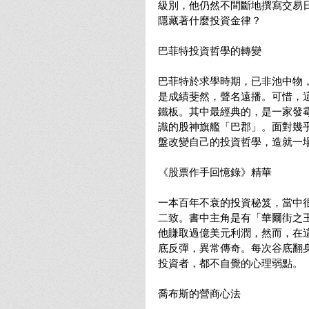
級別，他仍然不間斷地撰寫交易
隱藏著什麼投資金律？
巴菲特投資哲學的轉變
巴菲特於求學時期，已非池中物
是成績斐然，聲名遠播。可惜，
鐵板。其中最經典的，是一家發
識的股神旗艦「巴郡」。面對幾
盤改變自己的投資哲學，造就一
《股票作手回憶錄》精華
一本百年不衰的投資秘笈，當中
二致。書中主角是有「華爾街之王」之稱
他賺取過億美元利潤，然而，在
底反彈，異常傳奇。每次谷底翻
投資者，都不自覺的心理弱點。
喬布斯的營商心法