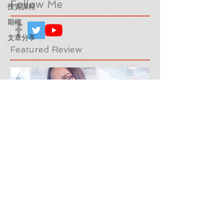
Follow Me
投資課程
期權
文章分享
Featured Review
【隊長送🎁】華盛証券 輕鬆
下載《美股隊
交易美股及ETFs
「板塊輪動圖」