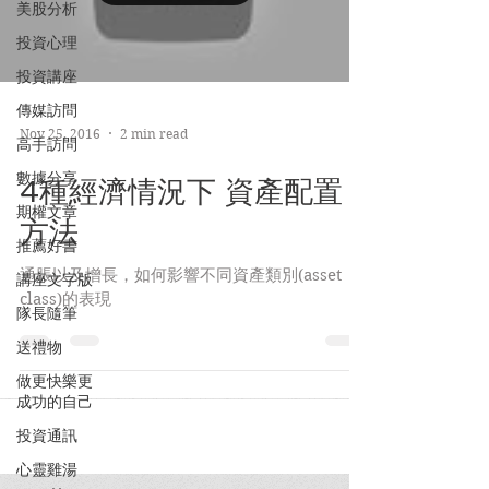
美股分析
投資心理
投資講座
傳媒訪問
Nov 25, 2016
2 min read
高手訪問
數據分享
4種經濟情況下 資產配置
期權文章
方法
推薦好書
通脹以及增長，如何影響不同資產類別(asset
講座文字版
class)的表現
隊長隨筆
送禮物
做更快樂更
成功的自己
投資通訊
心靈雞湯