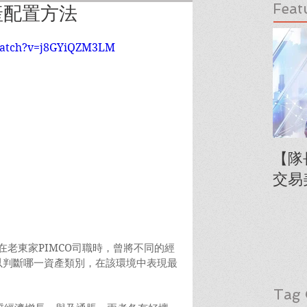
Feat
產配置方法
watch?v=j8GYiQZM3LM
【隊
交易
s)還在老東家PIMCO司職時，曾將不同的經
，用以判斷哪一資產類別，在該環境中表現最
Tag 