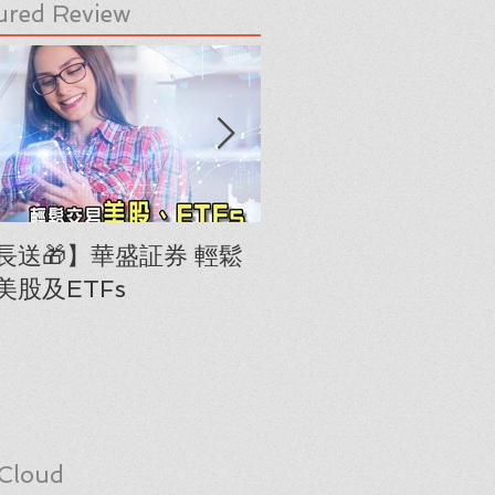
ured Review
長送🎁】華盛証券 輕鬆
下載《美股隊長手冊
美股及ETFs
「板塊輪動圖」(RRG
Cloud