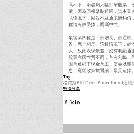
高不下，兩者均大幅打擊股票，
債，因為回報緊貼通脹，資本又
脹環境下，回報不及通脹掛鈎債
種情況般受捧，同屬中性。
最後第四種是「低增長、低通脹
景，完全相反。這種情況下，經
大，故此表現最差。沒有明顯通
股票亦因性質不同，各有利弊，
因為通縮下現金為王，債券既能
息、寬鬆政策抗通縮，最受追捧
Tags:
格羅斯
Bill Gross
Pimco
ibond
通脹
數據分享