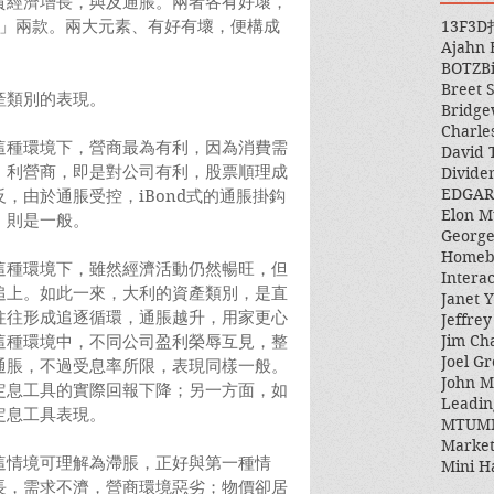
質經濟增長，與及通脹。兩者各有好壞，
13F
3D
中」兩款。兩大元素、有好有壞，便構成
Ajahn
BOTZ
B
Breet 
產類別的表現。
Bridge
Charle
這種環境下，營商最為有利，因為消費需
David 
。利營商，即是對公司有利，股票順理成
Divide
EDGAR
，由於通脹受控，iBond式的通脹掛鈎
Elon M
，則是一般。
George
Homeb
這種環境下，雖然經濟活動仍然暢旺，但
Intera
追上。如此一來，大利的資產類別，是直
Janet Y
往往形成追逐循環，通脹越升，用家更心
Jeffre
Jim Ch
這種環境中，不同公司盈利榮辱互見，整
Joel Gr
通脹，不過受息率所限，表現同樣一般。
John 
定息工具的實際回報下降；另一方面，如
Leadin
定息工具表現。
MTUM
Market
這情境可理解為滯脹，正好與第一種情
Mini H
長，需求不濟，營商環境惡劣；物價卻居