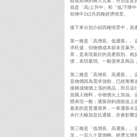
組成矩陣的兩大元素，分別是實
就是「高/上升中」和「低/下降
矩陣中2x2共四種經濟情景。
接下來分別介紹四種情景中，資
第一種是「高增長、低通脹」。
求旺盛，但物價成本卻未見暴升
章，是表現最好的資產類別。相反
債，表現最弱。一般債券及商品
第二種是「高增長、高通脹」。
是物價因為需求強勁，已經漸漸
接構成物價上漲的商品，而且這
急購入物料，令物價火上加油。
體表現一般；通脹掛鈎債能追上
最差的是普通債券，一來通脹令
央行大幅加息抗通脹，亦會影響
第三種是「低增長、高通脹」。
況，一百八十度倒轉。經濟欠增