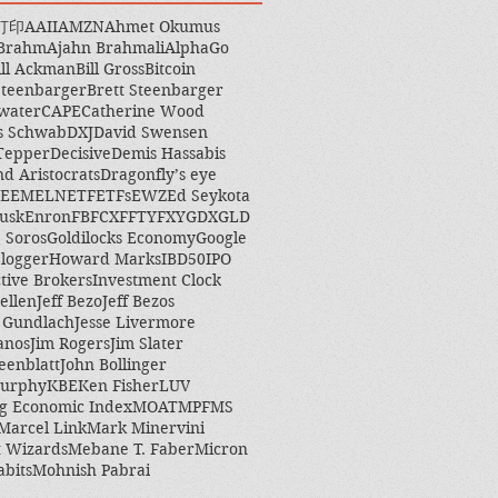
打印
AAII
AMZN
Ahmet Okumus
 Brahm
Ajahn Brahmali
AlphaGo
ill Ackman
Bill Gross
Bitcoin
Steenbarger
Brett Steenbarger
water
CAPE
Catherine Wood
s Schwab
DXJ
David Swensen
Tepper
Decisive
Demis Hassabis
nd Aristocrats
Dragonfly’s eye
EEM
ELN
ETF
ETFs
EWZ
Ed Seykota
usk
Enron
FB
FCX
FFTY
FXY
GDX
GLD
 Soros
Goldilocks Economy
Google
logger
Howard Marks
IBD50
IPO
ctive Brokers
Investment Clock
ellen
Jeff Bezo
Jeff Bezos
y Gundlach
Jesse Livermore
anos
Jim Rogers
Jim Slater
eenblatt
John Bollinger
Murphy
KBE
Ken Fisher
LUV
g Economic Index
MOAT
MPF
MS
Marcel Link
Mark Minervini
 Wizards
Mebane T. Faber
Micron
abits
Mohnish Pabrai