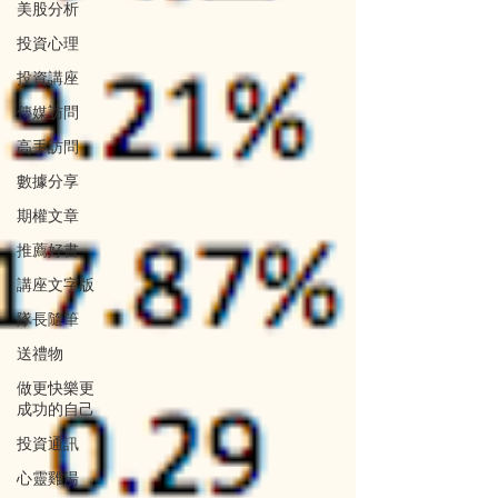
美股分析
投資心理
投資講座
傳媒訪問
高手訪問
數據分享
期權文章
推薦好書
講座文字版
隊長隨筆
送禮物
做更快樂更
成功的自己
投資通訊
心靈雞湯