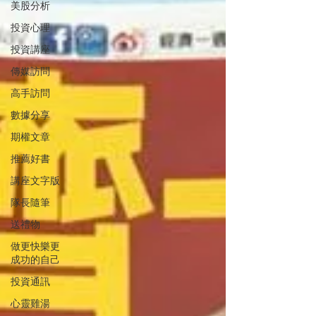
美股分析
投資心理
投資講座
傳媒訪問
高手訪問
數據分享
期權文章
推薦好書
講座文字版
隊長隨筆
送禮物
做更快樂更
成功的自己
投資通訊
心靈雞湯