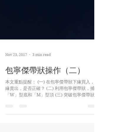
Nov 23, 2017
3 min read
包寧傑帶狀操作（二）
本文重點提醒： (一) 在包寧傑帶狀下緣買入，上
緣賣出，是否正確？ (二) 利用包寧傑帶狀，捕捉
「W」型底和「M」型頂 (三) 突破包寧傑帶狀的
啟示