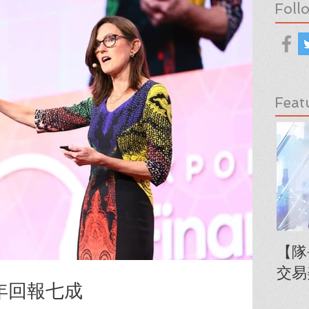
Foll
Feat
【隊
交易
年回報七成