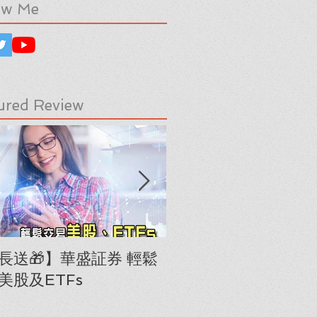
ow Me
ured Review
長送🎁】華盛証券 輕鬆
下載《美股隊長手冊
美股及ETFs
「板塊輪動圖」(RRG