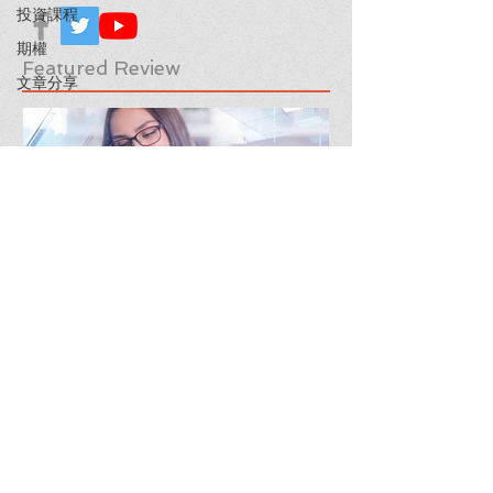
投資課程
期權
Featured Review
文章分享
【隊長送🎁】華盛証券 輕鬆
下載《美股隊
交易美股及ETFs
「板塊輪動圖」