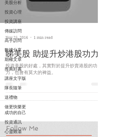
美股分析
投資心理
投資講座
傳媒訪問
Nov 25, 2016
1 min read
高手訪問
數據分享
睇美股 助提升炒港股功力
期權文章
投資美股的好處，其實對於提升炒賣港股的功
推薦好書
力，也會有莫大的裨益。
講座文字版
隊長隨筆
送禮物
做更快樂更
成功的自己
投資通訊
Follow Me
心靈雞湯