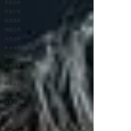
美股分析
投資心理
投資講座
傳媒訪問
高手訪問
數據分享
期權文章
推薦好書
講座文字版
隊長隨筆
送禮物
做更快樂更
成功的自己
投資通訊
心靈雞湯