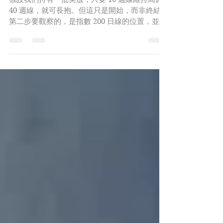
假設我們持有一批美股，只要 10 週線維持高於
40 週線，就可長抱。但這只是開始，而非終結，
第二步要觀察的，是指數 200 日線的位置，並預
設賣空盤，一旦指數 (可選用標指或納指) 跌穿二
百日線，便立即作空指數 ETF (SPY 或 QQQ)，
對沖持股。賣空指數 ETF 的金額