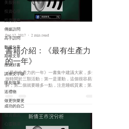
美股分析
投資心理
投資講座
傳媒訪問
Dec 12, 2017
2 min read
高手訪問
數據分享
書籍介紹：《最有生產力
期權文章
的一年》
推薦好書
《最有生產力的一年》一書集中建議大家，多投
講座文字版
放時間於三類活動：第一是運動，這個很容易理
隊長隨筆
解；第二個就要睡多一點，注意睡眠質素；第三
送禮物
是打坐，冥想。
做更快樂更
成功的自己
投資通訊
心靈雞湯