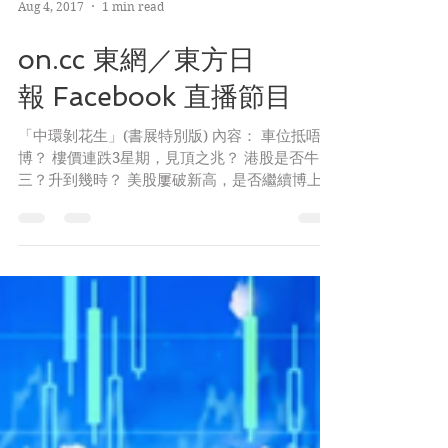
Aug 4, 2017
1 min read
on.cc 東網／東方日
報 Facebook 直播節目
「中環剝花生」(書展特別版) 內容： 車位抵唔抵
博？ 樓價連跌3星期，見頂之兆？ 港股是否牛
三？升到幾時？ 美股屢破新高，是否繼續博上？
何解隊長重倉歐元？ 主持： 朱家怡 - i Chu 「少
年股神」洪龍荃 (Lary Hung) 「美股隊長」吳瑞
麟...