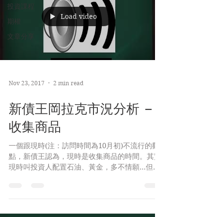
投資課程
Load video
期權
文章分享
Nov 23, 2017
2 min read
新債王岡拉克市況分析 –
收集商品
一個跟現時(注：訪問時間為10月初)不流行的觀
點，新債王認為，現時是收集商品的時間。其實
現時叫投資人配置石油、黃金，多不情願…但他
運用技術分析，商品已經築底已有兩至三年。 此
外，熟悉金融史的人也該明白，[經濟]擴張末
期，最利商品(注：可參考拙作《美股隊長手冊》
第16.6章)。