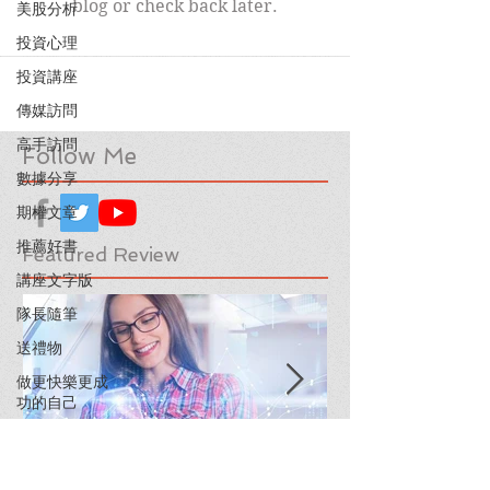
blog or check back later.
美股分析
投資心理
投資講座
傳媒訪問
高手訪問
Follow Me
數據分享
期權文章
推薦好書
Featured Review
講座文字版
隊長隨筆
送禮物
做更快樂更成
功的自己
投資通訊
心靈雞湯