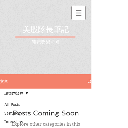
美股隊長筆記
​知識改變命運
文章
Interview
All Posts
Posts Coming Soon
Seminar
Interview
Explore other categories in this