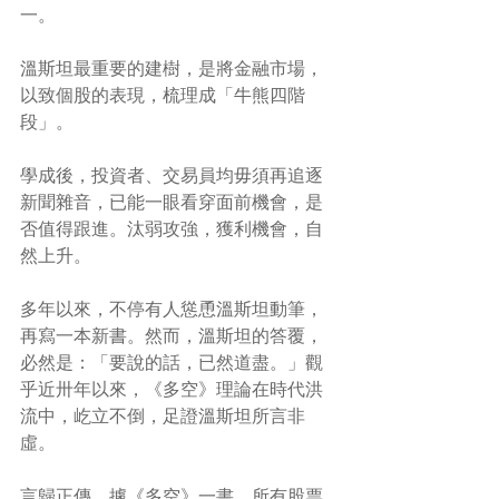
一。
溫斯坦最重要的建樹，是將金融市場，
以致個股的表現，梳理成「牛熊四階
段」。
學成後，投資者、交易員均毋須再追逐
新聞雜音，已能一眼看穿面前機會，是
否值得跟進。汰弱攻強，獲利機會，自
然上升。
多年以來，不停有人慫恿溫斯坦動筆，
再寫一本新書。然而，溫斯坦的答覆，
必然是：「要說的話，已然道盡。」觀
乎近卅年以來，《多空》理論在時代洪
流中，屹立不倒，足證溫斯坦所言非
虛。
言歸正傳，據《多空》一書，所有股票