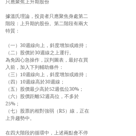
只應聚焦上升期股份
據溫氏理論，投資者只應聚焦身處第二
階段：上升期的股份。第二階段有兩大
特質：
（一）30週線向上，斜度增加或維持；
（二）股價於30週線之上運行。
為免因心急操作，誤判圖表，最好在買
入前，加入下列輔助條件：
（三）10週線向上，斜度增加或維持；
（四）10週線高於30週線；
（五）股價最少高於52週低位30%；
（六）股價距離52週高位，不多於
25%；
（七）股票的相對強弱（RS）線，正在
上升趨勢中。
在四大階段的循環中，上述兩點會不停