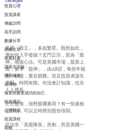
24UktjBE
投資心理
投資講座
傳媒訪問
高手訪問
數據分享
美股「股王」，多如繁星。既然如此，
期權文章
應如何入手發掘？玄門正宗，當為「股
推薦好書
神」價值心法。可是美國市場，股票上
講座文字版
萬，要學「股神」，由A到Z，每份年報
隊長隨筆
逐一刨盡，實在困難。況且投資者謀生
要緊，時間有限。何況會計知識，也非
送禮物
人人擅長。
做更快樂更成功的自己
投資通訊
茫茫股海，強勢股哪裏尋？有一快速檢
心靈雞湯
定方法，可以立時辨別股份強弱。
投資課程
此法非「美股隊長」所創，而是美國一
期權