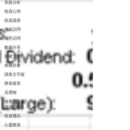
美股分析
投資心理
投資講座
傳媒訪問
高手訪問
數據分享
期權文章
推薦好書
講座文字版
隊長隨筆
送禮物
做更快樂更
成功的自己
投資通訊
心靈雞湯