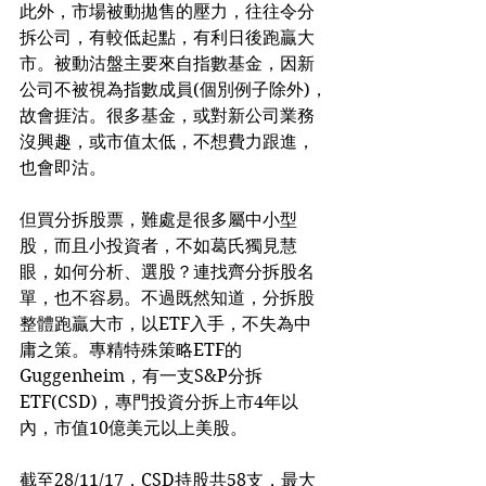
此外，市場被動拋售的壓力，往往令分
拆公司，有較低起點，有利日後跑贏大
市。被動沽盤主要來自指數基金，因新
公司不被視為指數成員(個別例子除外)，
故會捱沽。很多基金，或對新公司業務
沒興趣，或市值太低，不想費力跟進，
也會即沽。
但買分拆股票，難處是很多屬中小型
股，而且小投資者，不如葛氏獨見慧
眼，如何分析、選股？連找齊分拆股名
單，也不容易。不過既然知道，分拆股
整體跑贏大市，以ETF入手，不失為中
庸之策。專精特殊策略ETF的
Guggenheim，有一支S&P分拆
ETF(CSD)，專門投資分拆上市4年以
內，市值10億美元以上美股。
截至28/11/17，CSD持股共58支，最大