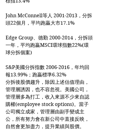
標指13.4%
John McConnell等人 2001-2013，分拆
頭22個月，平均跑贏大市17.1%
Edge Group、德勤 2000-2014，分拆頭
一年，平均跑贏MSCI環球指數22%(環
球分拆個案)
S&P美國分拆指數 2006-2016，年均回
報13.99%；跑贏標準6.32%
分拆後股價趨升，除因上述估值理由，
管理層誘因，也不容忽視。美國公司，
管理層多為打工，收入來源不少來自認
購權(employee stock options)。當子
公司獨立成家，管理層由副手變成主
公，所有努力會在新公司中直接反映，
自然會更加盡力，提升業績與股價。