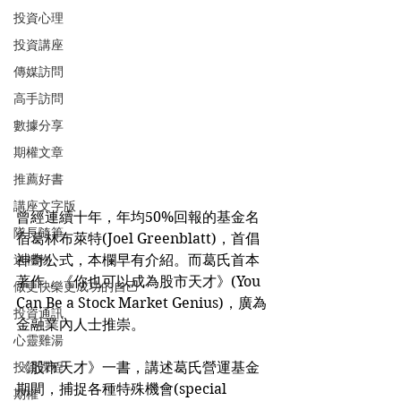
投資心理
投資講座
傳媒訪問
高手訪問
數據分享
期權文章
推薦好書
講座文字版
曾經連續十年，年均50%回報的基金名
隊長隨筆
宿葛林布萊特(Joel Greenblatt)，首倡
送禮物
神奇公式，本欄早有介紹。而葛氏首本
著作，《你也可以成為股市天才》(You 
做更快樂更成功的自己
Can Be a Stock Market Genius)，廣為
投資通訊
金融業內人士推崇。
心靈雞湯
投資課程
《股市天才》一書，講述葛氏營運基金
期間，捕捉各種特殊機會(special 
期權