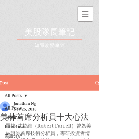
美股隊長筆記
​知識改變命運
Post
All Posts
Jonathan Ng
All Posts
Nov 25, 2016
美林首席分析員十大心法
Seminar
羅拔•法拉維（Robert Farrell）曾為美
Interview
林證券首席技術分析員，專研投資者情
美股分析