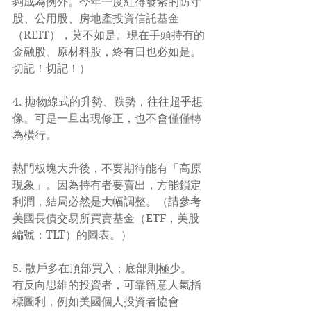
夠成為例外。今年一度紅得發紫的防守
股、公用股、房地產投資信託基金
（REIT），莫不如是。現在手頭持有的
金融股、原材料股，終有日也必如是。
切記！切記！）
4. 拋物線式的升勢、跌勢，往往超乎想
像。可是一旦出現修正，也不會僅僅轉
為橫行。
熱門板塊大升後，不要期待能有「高原
現象」。因為持有者要賣出，方能鎖定
利潤，結局必然是大幅調整。（請參考
美國長債交易所買賣基金（ETF，美股
編號：TLT）的圖表。）
5. 散戶多在頂部買入；底部則極少。
有反向思維的投資者，可靠留意人氣指
標圖利，例如美國個人投資者協會