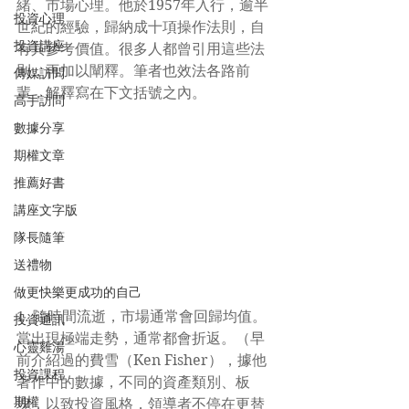
緒、市場心理。他於1957年入行，逾半
投資心理
世紀的經驗，歸納成十項操作法則，自
投資講座
有其參考價值。很多人都曾引用這些法
則，再加以闡釋。筆者也效法各路前
傳媒訪問
輩，解釋寫在下文括號之內。
高手訪問
數據分享
期權文章
推薦好書
講座文字版
隊長隨筆
送禮物
做更快樂更成功的自己
1. 隨時間流逝，市場通常會回歸均值。
投資通訊
當出現極端走勢，通常都會折返。（早
心靈雞湯
前介紹過的費雪（Ken Fisher），據他
投資課程
著作中的數據，不同的資產類別、板
期權
塊，以致投資風格，領導者不停在更替