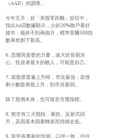
（AAII）的調查。
今年五月，於「美股零距離」節目中，
指出AAII數據顯示，少於20%散戶看好
後市，最終不到兩個月，標準普爾500指
數果然創下新高。
6. 恐懼與貪婪的力量，遠大於長期決
心。投資者最大的敵人，可能是自己。
7. 當股票普遍上升時，市況最強；若僅
剩小數藍籌股上升，則市況最弱。
除了股價本身，也可留意市寬指標。
8. 熊市有三大階段：暴跌、反射式回
升，及因基本因素轉差而持續走低。
9. 當所有專家的預測，口徑一致，往往