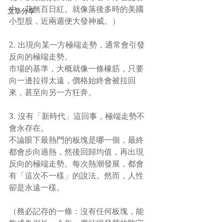
中，花無百日紅。就像落後多時的美國
文章分享
小型股，近兩週便大發神威。）
2. 出現向某一方極端走勢，通常會引發
反向的極端走勢。
市場的基準，大概就像一條橡筋，只要
向一邊拉得太遠，價格始終會被拉回
來，甚至向另一方狂奔。
3. 沒有「新時代」這回事，極端走勢不
會永存在。
不論眼下最熱門的板塊是哪一個，最終
都會步向過熱，然後回歸均值，再出現
反向的極端走勢。每次熱潮發展，都會
有「這次不一樣」的說法。然而，人性
卻是永遠一樣。
（務必記存的一條：沒有任何板塊，能