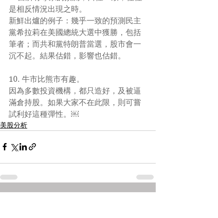
是相反情況出現之時。
新鮮出爐的例子：幾乎一致的預測民主
黨希拉莉在美國總統大選中獲勝，包括
筆者；而共和黨特朗普當選，股市會一
沉不起。結果估錯，影響也估錯。
10. 牛市比熊市有趣。
因為多數投資機構，都只造好，及被逼
滿倉持股。如果大家不在此限，則可嘗
試利好這種彈性。￼
美股分析
See All
Recent Posts