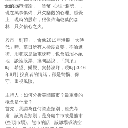
尼的股市理論，「貨幣+心理=趨勢」，
文章分享
現在萬事俱備，只欠樂觀的心理。感覺
上，現時的股市，很像佈滿乾葉的森
林，只欠信心之火。
股市「到頂」，會像2015年港股「大時
代」時。當日所有人極度貪婪，不論逛
街、用餐或是坐電梯時，也會滔滔不絕
地，談論股票。換句話說，「到頂」
時，希望、樂觀、貪婪澎拜，現時[2016
年8月] 投資者的情緒，卻是警惕、保
守、重視風險。
主持人：如何分析美國股市？最重要的
概念是什麼？
首先，我認為任何資產類別，應先考
慮，該資產類別，是身處牛市或是熊市
(空頭市場)。熊市的話，該離場或沽空