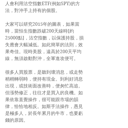
人會利用沽空指數ETF(例如SPY)的方
法，對沖手上持有的個股。
大家可以研究2015年的圖表，如果當
時，當恒生指數跌破200天線時[約
25000點]，沽空指數，以保護持股，損
失應會大幅減低。如此簡單的法則，效
果奇佳。現時美股，遠高於200天平均
線，無須啟動對沖，全軍進攻便可。
很多人買股票，是聽到壞消息，或走勢
稍稍轉弱時，便持有現金。到利好消息
出現，或技術面改善時，便匆忙高追。
但漲勢修正，往往才是買入的良機。如
果依靠直覺操作，很可能跟市場的韻
律，恰恰地相反。如斯手法操作，愚見
是極多人，於長年累月的牛市，也要虧
錢的原因。