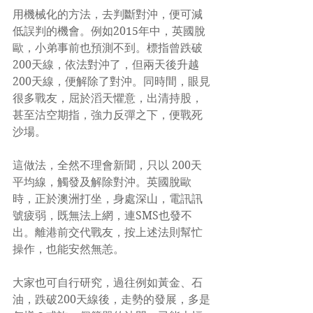
用機械化的方法，去判斷對沖，便可減
低誤判的機會。例如2015年中，英國脫
歐，小弟事前也預測不到。標指曾跌破
200天線，依法對沖了，但兩天後升越
200天線，便解除了對沖。同時間，眼見
很多戰友，屈於滔天懼意，出清持股，
甚至沽空期指，強力反彈之下，便戰死
沙場。
這做法，全然不理會新聞，只以 200天
平均線，觸發及解除對沖。英國脫歐
時，正於澳洲打坐，身處深山，電訊訊
號疲弱，既無法上網，連SMS也發不
出。離港前交代戰友，按上述法則幫忙
操作，也能安然無恙。
大家也可自行研究，過往例如黃金、石
油，跌破200天線後，走勢的發展，多是