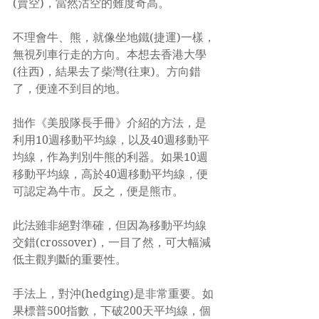
(賣空)，當然沽空的難度奇高。
不理會牛、熊，就像坐地鐵(捷運)一樣，
無視列車行走的方向。本想去香港大學
(往西)，結果去了柴灣(往東)。方向錯
了，便達不到目的地。
拙作《美股隊長手冊》介紹的方法，是
利用10週移動平均線，以及40週移動平
均線，作為判別牛熊的利器。如果10週
移動平均線，高於40週移動平均線，便
可認定為牛市。反之，便是熊市。
此法雖非絕對準確，但因為移動平均線
交錯(crossover)，一目了然，可大幅減
低主觀判斷的重要性。
手法上，對沖(hedging)是非常重要。如
果標普500指數，下破200天平均線，個