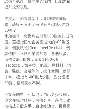
怎樣？或許一個簡單的法門，已能大幅
提升投資表現。
主持人：如果是新手，要認識美國股
票，該從何入手？有沒有所謂100強或
50強？
小弟操作，會聚焦在標普500指數的成份
股。蓋標指已包含美國最大的500隻股
票，個股風險(firm-specific risk)，例
如假賬、不良企業管治等，會低很多。
而標普500指數，涵蓋11個板塊
(sectors)，如科技、能源、原材料、消
費、醫療、金融等等，操作空間，廣闊
非常。標指有500隻成份股，對比恒指
50隻，格局實在不同。
至於美國中、小型股，自己甚少接觸，
沒太多操作經驗，可供分享。愚見，從
標指成分股入手，會比較適合。慢慢累