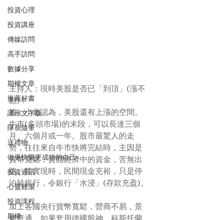
投資心理
投資講座
傳媒訪問
高手訪問
數據分享
期權文章
主持人：現時美股是否已「到頂」(漲不
推薦好書
動)？
答：小弟認為，美股還有上漲的空間。
講座文字版
牛市(多頭市場)的末段，可以長達三個
隊長隨筆
月、六個月或一年。股市最驚人的走
送禮物
勢，往往來自牛市快將完結時，主因是
做更快樂更成功的自己
貨幣寬鬆，實體經濟中的資金，苦無出
路。其實現時，民間現金充裕，只是停
投資通訊
泊於銀行，令銀行「水浸」(存款充盈)。
心靈雞湯
投資課程
加上各國央行貨幣寬鬆，營商不易，景
期權
氣普通。如果套用德國股神，科斯托蘭