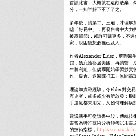
首讀此書，大概就在這刻放棄，
分，一知半解下不了了之。
多年後，讀第二、三遍，才理解
噓「好易中」，再發售書中大力
披露細節)，或許可賺更多，不
家，脫困後想必推己及人。
作者Alexander Elder，
館，獲庇護移居美國。再讀醫，
生勝利組，但偶爾開始學習炒賣
作、爆倉、返醫院打工」無間循
理論加實戰經驗，令Elder對
歷史者，或多或少有所啟發；股
手運氣都未用完，又如何理解病
建議新手可從該書中段，傳統技
書曾為特許技術分析師考試用書之
的技術指標，
http://xn--stockc