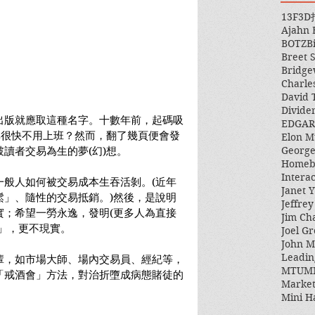
13F
3D
Ajahn
BOTZ
B
Breet 
Bridge
Charle
David 
Divide
出版就應取這種名字。十數年前，起碼吸
EDGAR
非很快不用上班？然而，翻了幾頁便會發
Elon M
George
讀者交易為生的夢(幻)想。
Homeb
Intera
一般人如何被交易成本生吞活剝。(近年
Janet Y
鬆」、隨性的交易抵銷。)然後，是說明
Jeffre
實；希望一勞永逸，發明(更多人為直接
Jim Ch
」，更不現實。
Joel Gr
John 
Leadin
輩，如市場大師、場內交易員、經紀等，
MTUM
「戒酒會」方法，對治折墮成病態賭徒的
Market
Mini H