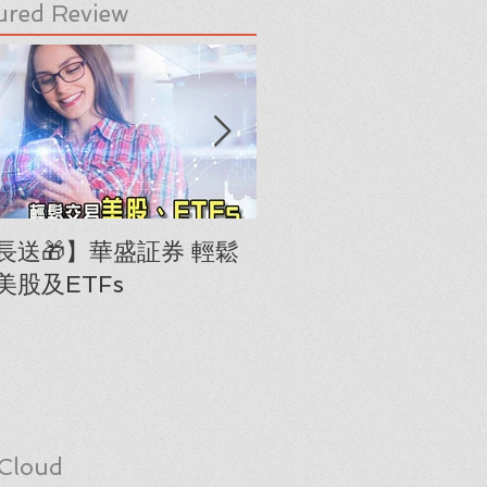
ured Review
長送🎁】華盛証券 輕鬆
下載《美股隊長手冊
美股及ETFs
「板塊輪動圖」(RRG
Cloud