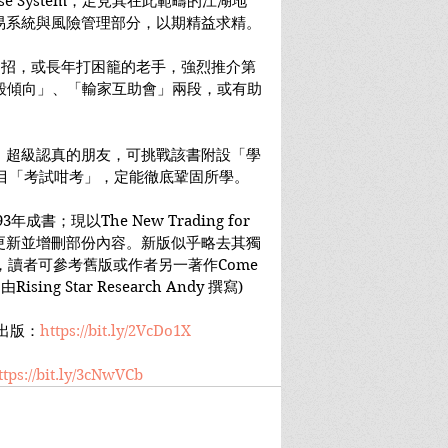
mpulse System，足見其在此範疇的江湖地
易系統與風險管理部分，以期精益求精。
中招，或長年打困籠的老手，強烈推介第
以「自毀傾向」、「輸家互助會」兩段，或有助
。超級認真的朋友，可挑戰該書附設「學
，過百題目「考試咁考」，定能徹底鞏固所學。
1993年成書；現以The New Trading for 
出版，更新並增刪部份內容。新版似乎略去其獨
ex介紹，讀者可參考舊版或作者另一著作Come 
由Rising Star Research Andy 撰寫)
出版：
https://bit.ly/2VcDo1X
ttps://bit.ly/3cNwVCb