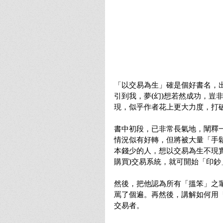
「以交易為生」確是個好書名，
引到我，夢(幻)想若然成功，豈
現，似乎作者花上更大力度，打破
書中初段，已非常長氣地，闡釋
情況似有好轉，但將被大量「手
本錢少的人，想以交易為生不現
購買)交易系統，就可開始「印鈔
然後，把他認為所有「搵笨」之
罵了個遍。再然後，講解如何用
交易者。