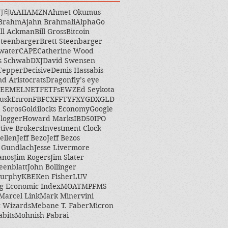
打印
AAII
AMZN
Ahmet Okumus
 Brahm
Ajahn Brahmali
AlphaGo
ill Ackman
Bill Gross
Bitcoin
Steenbarger
Brett Steenbarger
water
CAPE
Catherine Wood
s Schwab
DXJ
David Swensen
Tepper
Decisive
Demis Hassabis
nd Aristocrats
Dragonfly’s eye
EEM
ELN
ETF
ETFs
EWZ
Ed Seykota
usk
Enron
FB
FCX
FFTY
FXY
GDX
GLD
 Soros
Goldilocks Economy
Google
logger
Howard Marks
IBD50
IPO
ctive Brokers
Investment Clock
ellen
Jeff Bezo
Jeff Bezos
y Gundlach
Jesse Livermore
anos
Jim Rogers
Jim Slater
eenblatt
John Bollinger
Murphy
KBE
Ken Fisher
LUV
g Economic Index
MOAT
MPF
MS
Marcel Link
Mark Minervini
 Wizards
Mebane T. Faber
Micron
abits
Mohnish Pabrai