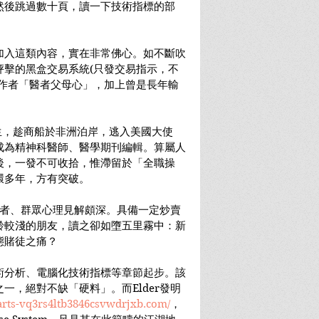
然後跳過數十頁，讀一下技術指標的部
加入這類內容，實在非常佛心。如不斷吹
抨擊的黑盒交易系統(只發交易指示，不
過作者「醫者父母心」，加上曾是長年輸
蘇聯醫生，趁商船於非洲泊岸，逃入美國大使
成為精神科醫師、醫學期刊編輯。算屬人
後，一發不可收拾，惟滯留於「全職操
環多年，方有突破。
交易者、群眾心理見解頗深。具備一定炒賣
齡較淺的朋友，讀之卻如墮五里霧中：新
態賭徒之痛？
術分析、電腦化技術指標等章節起步。該
一，絕對不缺「硬料」。而Elder發明
harts-vq3rs4ltb3846csvwdrjxb.com/
，