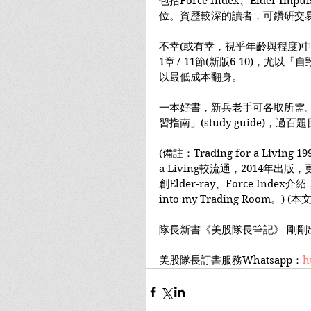
包括Force Index、Elder I
位。資歷較深的讀者，可鑽研交
不幸(或有幸，視乎年齡與程度)
1章7-11節(新版6-10)，尤
以最低成本翻身。
一本好書，新兵老手可各取所需
習指南」(study guide)
(備註：Trading for a Living 
a Living較流通，2014年
創Elder-ray、Force Ind
into my Trading Room。) (本文
隊長新書《美股隊長筆記》 剛剛
美股隊長訂書服務Whatsapp：
h