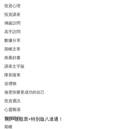
投資心理
投資講座
傳媒訪問
高手訪問
數據分享
期權文章
推薦好書
講座文字版
隊長隨筆
送禮物
做更快樂更成功的自己
投資通訊
心靈雞湯
投資課程
開戶送股票+特別版八達通！
期權