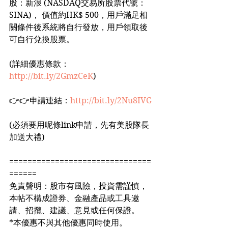
股：新浪 (NASDAQ交易所股票代號：
SINA)， 價值約HK$ 500，用戶滿足相
關條件後系統將自行發放，用戶領取後
可自行兌換股票。
(詳細優惠條款：
http://bit.ly/2GmzCeK
)
👉👉申請連結：
http://bit.ly/2Nu8IVG
(必須要用呢條link申請，先有美股隊長
加送大禮)
===============================
======
免責聲明：股市有風險，投資需謹慎，
本帖不構成證券、金融產品或工具邀
請、招攬、建議、意見或任何保證。
*本優惠不與其他優惠同時使用。