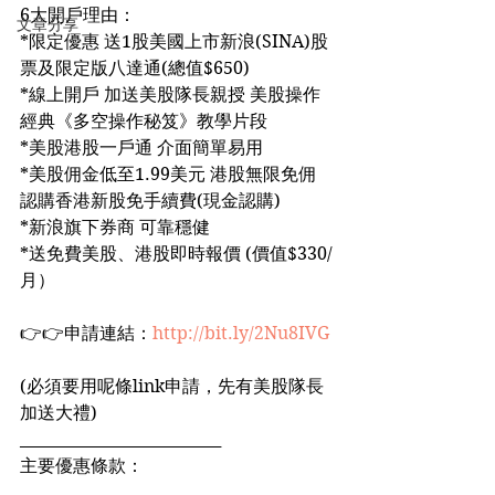
6大開戶理由：
文章分享
*限定優惠 送1股美國上市新浪(SINA)股
票及限定版八達通(總值$650)
*線上開戶 加送美股隊長親授 美股操作
經典《多空操作秘笈》教學片段
*美股港股一戶通 介面簡單易用
*美股佣金低至1.99美元 港股無限免佣 
認購香港新股免手續費(現金認購)
*新浪旗下券商 可靠穩健
*送免費美股、港股即時報價 (價值$330/
月）
👉👉申請連結：
http://bit.ly/2Nu8IVG
(必須要用呢條link申請，先有美股隊長
加送大禮)
__________________________
主要優惠條款：