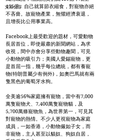
455億。自己就算節衣縮食，對寵物亦絕
文章分享
不吝嗇。故寵物產業，無懼經濟衰退，
且增長比公用事業高。
Facebook上最受歡迎的題材，可愛動物
長居首位，即使嚴肅的新聞網站，為求
收視，間中亦會分享些動物趣聞，可見
小動物的吸引力；美國人愛錫寵物，更
是首屈一指，幾乎每位總統，都有養寵
物(特朗普屬少有例外)，如奧巴馬就有兩
隻黑色的葡萄牙水狗。
全美逾56%家庭擁有寵物，當中有7,000
萬隻寵物犬、7,400萬隻寵物貓，及
5,700萬條寵物魚，為世界第一，可見其
對寵物的熱情。不少人更視寵物為家庭
成員，一如香港，小動物儼如子女，而
非寵物，主人甚至以貓奴、狗奴自居，