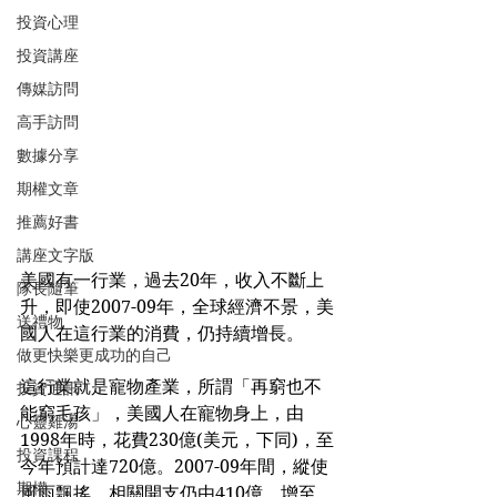
投資心理
投資講座
傳媒訪問
高手訪問
數據分享
期權文章
推薦好書
講座文字版
美國有一行業，過去20年，收入不斷上
隊長隨筆
升，即使2007-09年，全球經濟不景，美
送禮物
國人在這行業的消費，仍持續增長。
做更快樂更成功的自己
這行業就是寵物產業，所謂「再窮也不
投資通訊
能窮毛孩」，美國人在寵物身上，由
心靈雞湯
1998年時，花費230億(美元，下同)，至
投資課程
今年預計達720億。2007-09年間，縱使
期權
風雨飄搖，相關開支仍由410億，增至