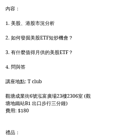
內容：
1. 美股、港股市況分析
2. 如何發掘美股ETF短炒機會？
3. 有什麼值得月供的美股ETF？
4. 問與答
講座地點: T club
觀塘成業街6號泓富廣場23樓2306室 (觀
塘地鐵站B1 出口步行三分鐘)
費用: $180 
禮品：