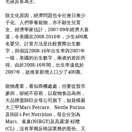
毛孩反客為主。
除文化原因，經濟問題也令社會日漸少
子化。人們寧養寵物，亦不願生兒育
女。經濟學家估計，2007-09年經濟大衰
退，令美國在2008-2016年，少生400萬
名嬰兒。計算方法是比較實際出生數
字，與假設2008-16年出生率與2007年
一樣，美國的出生數字，兩者的差距所
得。由於2008-16年間，出生率遠低於
2007年，故推算新增人口少了400萬。
寵物產業，看似商機處處，但要從股市
參與，卻絕不容易，以寵物食品為例，
大品牌盡歸巨企母公司旗下，如規模最
大三甲Mars Petcare、Nestle Purina
及Hill's Pet Nutrition，母企分別為
Mars、雀巢(NSRGY)及高露潔-棕欖
(CL)，沒有單獨反映該業務的股份。又