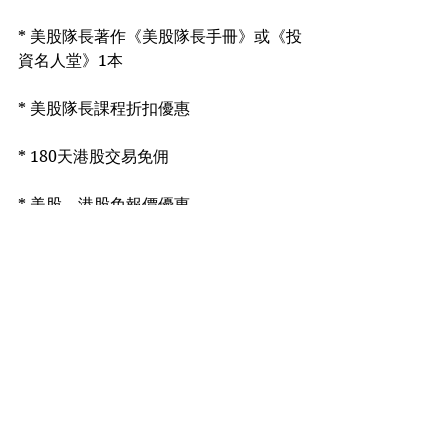
* 美股隊長著作《美股隊長手冊》或《投
資名人堂》1本
* 美股隊長課程折扣優惠
* 180天港股交易免佣
* 美股、港股免報價優惠
👉👉報名連結：
http://bit.ly/2W364cp
備註：
會場Google 地圖連結：
https://goo.gl/maps/QUbfmgXS1W32