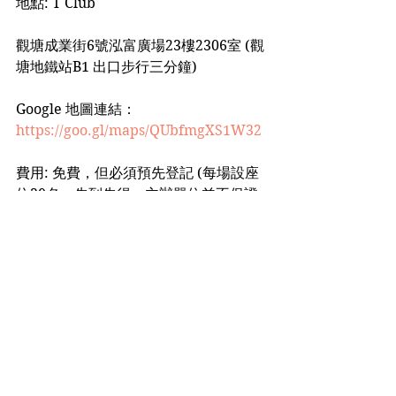
地點: T Club
觀塘成業街6號泓富廣場23樓2306室 (觀
塘地鐵站B1 出口步行三分鐘)
Google 地圖連結：
https://goo.gl/maps/QUbfmgXS1W32
費用: 免費，但必須預先登記 (每場設座
位30名，先到先得，主辦單位並不保證
每一名登記者，能夠獲分配座位)
備註：
「美股隊長教導團團員」，可免費安坐
家中，收看直播