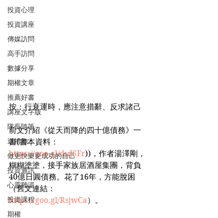
投資心理
投資講座
傳媒訪問
高手訪問
數據分享
期權文章
推薦好書
按：行衰運時，應注意措辭、反求諸己
講座文字版
隊長隨筆
前文介紹《從天而降的四十億債務》一
送禮物
書(書本資料：
https://goo.gl/duJSFr
))，作者湯澤剛，
做更快樂更成功的自己
糊糊塗塗，接手家族居酒屋集團，背負
投資通訊
40億日圓債務。花了16年，方能脫困
心靈雞湯
（舊文連結：
投資課程
https://goo.gl/RsjwCa
）。
期權