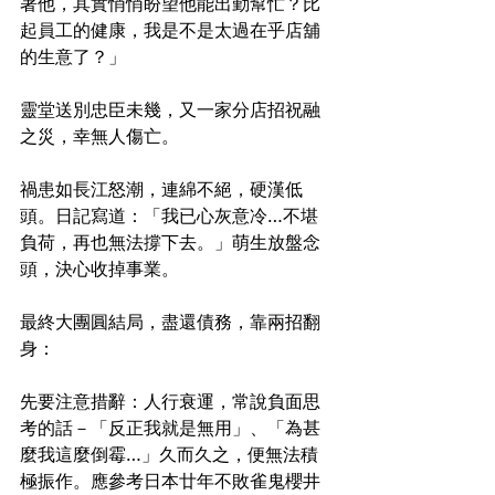
著他，其實悄悄盼望他能出勤幫忙？比
起員工的健康，我是不是太過在乎店舖
的生意了？」
靈堂送別忠臣未幾，又一家分店招祝融
之災，幸無人傷亡。
禍患如長江怒潮，連綿不絕，硬漢低
頭。日記寫道：「我已心灰意冷…不堪
負荷，再也無法撐下去。」萌生放盤念
頭，決心收掉事業。
最終大團圓結局，盡還債務，靠兩招翻
身：
先要注意措辭：人行衰運，常說負面思
考的話－「反正我就是無用」、「為甚
麼我這麼倒霉…」久而久之，便無法積
極振作。應參考日本廿年不敗雀鬼櫻井