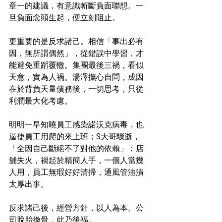
章一的建議，有意識斬斷負面聯想。一
旦負面念頭生起，便立刻阻止。
更重要的是反求諸己。相信「事出必有
因，無所謂偶然」，從錯誤中學習，才
能避免重蹈覆轍。集團最後三禍，看似
天意，實為人禍。湯澤撫心自問，成因
在於背負天量債務後，一切思考，只從
利潤最大化考慮。
明明一早知曉員工感染諾沃克病毒，也
逼使員工用爬的來上班；S大哥驟逝，
「全因自己斷絕不了對他的依賴」；店
舖失火，禍起於精簡人手，一個人當幾
人用，員工無瑕好好清掃，通風管油漬
太厚出事。
反求諸己後，經營方針，以人為本。公
司脫胎換骨，此乃後福。