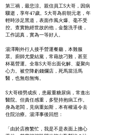
第三禍，最悲涼。親信員工S大哥，因病
驟逝，享年47歲。S大哥為前朝元老，年
輕時涉足黑道，表面作風火爆、毫不受
控。查實飽經世故的他，金盤洗手後，
工作認真，實為一等好人。
湯澤剛外行人接手營運餐廳，本難服
眾。廚師尤愛結黨，常藉故刁難，甚至
杯葛營運。全靠S大哥出面化解、凝聚向
心力。被空降虧錢爛店，死馬當活馬
醫，也無怨無悔。
S大哥積勞成疾，患嚴重糖尿病，常進出
醫院。但責任感重，多堅持抱病工作。
身為老闆，見病重如斯，本有權逼令去
住院治療。湯澤事後回想：
「由於店務繁忙，我是不是表面上擔心