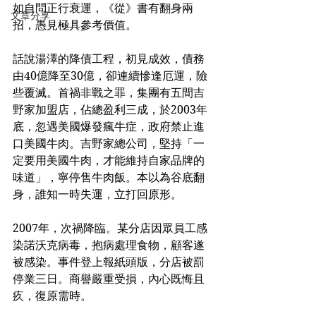
如自問正行衰運，《從》書有翻身兩
文章分享
招，愚見極具參考價值。
話說湯澤的降債工程，初見成效，債務
由40億降至30億，卻連續慘逢厄運，險
些覆滅。首禍非戰之罪，集團有五間吉
野家加盟店，佔總盈利三成，於2003年
底，忽遇美國爆發瘋牛症，政府禁止進
口美國牛肉。吉野家總公司，堅持「一
定要用美國牛肉，才能維持自家品牌的
味道」，寧停售牛肉飯。本以為谷底翻
身，誰知一時失運，立打回原形。
2007年，次禍降臨。某分店因眾員工感
染諾沃克病毒，抱病處理食物，顧客遂
被感染。事件登上報紙頭版，分店被罰
停業三日。商譽嚴重受損，內心既悔且
疚，復原需時。