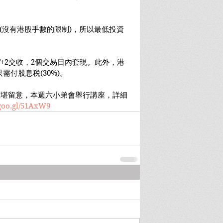
(沒有港股手數的限制)，所以最低投資
T+2交收，2個交易日內套現。此外，港
付股息税(30%)。
，可堪留意，本週六小弟會舉行講座，詳細
/goo.gl/51AxW9