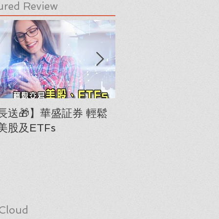
ured Review
長送🎁】華盛証券 輕鬆
下載《美股隊長手冊
美股及ETFs
「板塊輪動圖」(RRG
Cloud