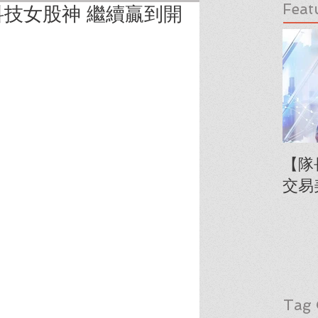
Feat
技女股神 繼續贏到開
【隊
交易
Tag 