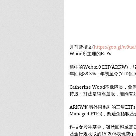
月前曾撰文(
https://goo.gl/w9ua
Wood所主理的ETFs
當中的Web x.0 ETF(ARKW
年回報88.3%，年初至今(YTD)
Catherine Wood不像隊長，會
持股；打法是純靠選股，能夠有
ARKW和另外同系列的三隻ETFs，皆
Managed ETFs)，既避免指
科技女股神基金，雖然回報威震四
基金行規收取的15-20%表現費(per