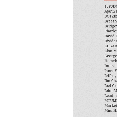
13F
3D
Ajahn
BOTZ
B
Breet 
Bridge
Charle
David 
Divide
EDGAR
Elon M
George
Homeb
Intera
Janet Y
Jeffre
Jim Ch
Joel Gr
John 
Leadin
MTUM
Market
Mini H