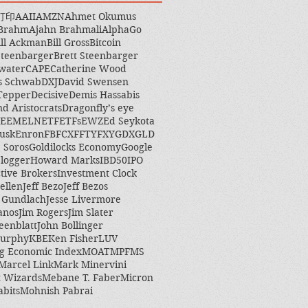
打印
AAII
AMZN
Ahmet Okumus
 Brahm
Ajahn Brahmali
AlphaGo
ill Ackman
Bill Gross
Bitcoin
Steenbarger
Brett Steenbarger
water
CAPE
Catherine Wood
s Schwab
DXJ
David Swensen
Tepper
Decisive
Demis Hassabis
nd Aristocrats
Dragonfly’s eye
EEM
ELN
ETF
ETFs
EWZ
Ed Seykota
usk
Enron
FB
FCX
FFTY
FXY
GDX
GLD
 Soros
Goldilocks Economy
Google
logger
Howard Marks
IBD50
IPO
ctive Brokers
Investment Clock
ellen
Jeff Bezo
Jeff Bezos
y Gundlach
Jesse Livermore
anos
Jim Rogers
Jim Slater
eenblatt
John Bollinger
Murphy
KBE
Ken Fisher
LUV
g Economic Index
MOAT
MPF
MS
Marcel Link
Mark Minervini
 Wizards
Mebane T. Faber
Micron
abits
Mohnish Pabrai