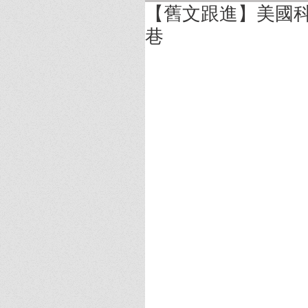
【舊文跟進】美國科
巷