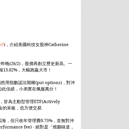
bP
)，介紹美國科技女股神Catherine 
)，於昨晚(26/2)，股價再創立歷史新高。一
回報13.82%，大幅跑贏大市！
偶然用指數認沽期權(put options)，對沖
如此佳績，小弟實在佩服萬分！
為主動型管理ETF(Actively 
數基金的呆板，也方便交易
海，但只收年管理費0.75%，並無對沖
formance fee) - 絕對是「燒鵝味道，