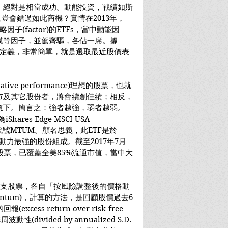
，絕對是相當成功。動能投資，戰績如斯
豈會錯過如此商機？實情在2013年，
因子(factor)的ETFs，當中動能因
模等因子，並駕齊驅，各佔一席。據
子的定義，非常簡單，就是選取最近股價表
ive performance)理想的股票，也就
市及其它股份者，將會續創佳績；相反，
愈下。簡言之：強者越強，弱者越弱。
hares Edge MSCI USA 
，交易代號MTUM。顧名思義，此ETF是於
動力最強的股份組成。截至2017年7月
支股票，已覆蓋全美85%流通市值，當中大
4支股票，各自「按風險調整後的價格動
e momentum)，計算的方法，是回顧股價過去6
ess return over risk-free 
(divided by annualized S.D. 