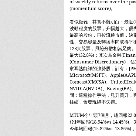
of weekly returns over t
(momentum score)。
看似複雜，其實不難明白：最近(
波動程度的股票，升幅越大，優先選
最高的股份，再按流通市值，決
性、交易容量及轉換率間取得平衝。
123支股票，風險分散相當足夠。持
最大(32.8%)；其次為金融(Finan
(Consumer Discretiona
家耳熟能詳的強勢股，計有：JPMorg
Microsoft(MSFT)、Apple(AAP
Comcast(CMCSA)、UnitedHea
NVIDIA(NVDA)、Boeing(BA)、C
問：這種操作手法，見升買升，
往績，會發現絕不失禮。
MTUM今年頭7個月，總回報22.05
於1年回報(18.94%vs.14.45%)
今年均回報(15.82%vs.13.86