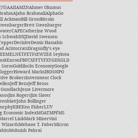
打印
AAII
AMZN
Ahmet Okumus
 Brahm
Ajahn Brahmali
AlphaGo
ill Ackman
Bill Gross
Bitcoin
Steenbarger
Brett Steenbarger
water
CAPE
Catherine Wood
s Schwab
DXJ
David Swensen
Tepper
Decisive
Demis Hassabis
nd Aristocrats
Dragonfly’s eye
EEM
ELN
ETF
ETFs
EWZ
Ed Seykota
usk
Enron
FB
FCX
FFTY
FXY
GDX
GLD
 Soros
Goldilocks Economy
Google
logger
Howard Marks
IBD50
IPO
ctive Brokers
Investment Clock
ellen
Jeff Bezo
Jeff Bezos
y Gundlach
Jesse Livermore
anos
Jim Rogers
Jim Slater
eenblatt
John Bollinger
Murphy
KBE
Ken Fisher
LUV
g Economic Index
MOAT
MPF
MS
Marcel Link
Mark Minervini
 Wizards
Mebane T. Faber
Micron
abits
Mohnish Pabrai