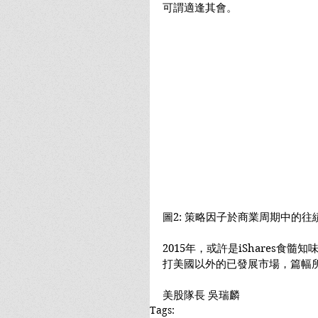
可謂適逢其會。
圖2: 策略因子於商業周期中的往績 (
2015年，或許是iShares食
打美國以外的已發展市場，篇幅
美股隊長 吳瑞麟
Tags: