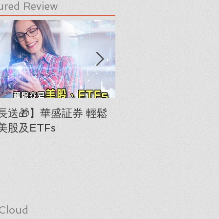
ured Review
長送🎁】華盛証券 輕鬆
下載《美股隊長手冊
美股及ETFs
「板塊輪動圖」(RRG
Cloud