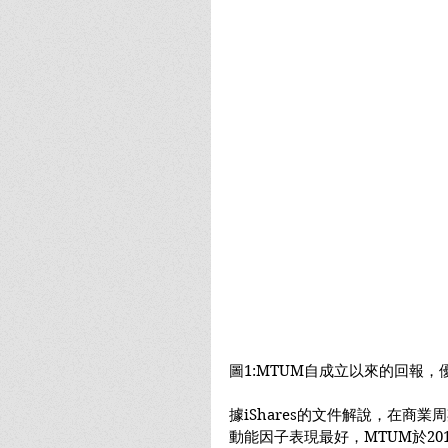
圖1:MTUM自成立以來的回報，優於
據iShares的文件解說，在商
動能因子表現最好，MTUM於20