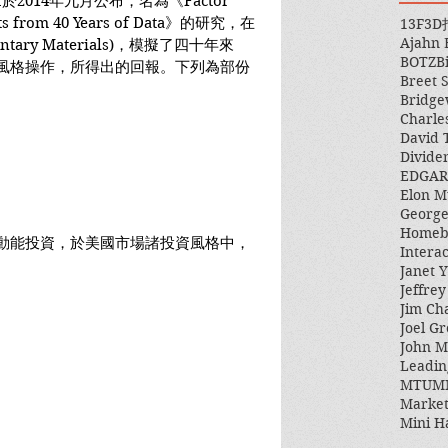
2014年九月公布，名為《Factor 
ights from 40 Years of Data》的研究，在
13F
3D
Ajahn
entary Materials)，模擬了四十年來
BOTZ
B
的選股風格操作，所得出的回報。下列為部份
Breet 
Bridge
Charle
David 
Divide
EDGAR
Elon M
George
Homeb
年，動能投資，於美國市場諸投資風格中，
Intera
Janet Y
Jeffre
Jim Ch
Joel Gr
John 
Leadin
MTUM
Market
Mini H