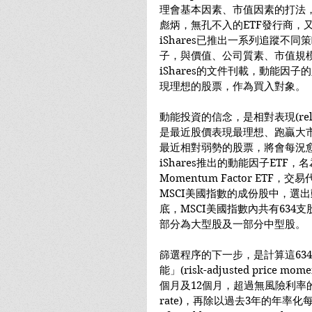
理會基本因素、市值因素的打法
彪炳，無孔不入的ETF發行商，又
iShares已推出一系列追蹤不同策略
子，與價值、公司質素、市值規
iShares的文件刊載，動能因
現理想的股票，作為買入對象。
動能投資的信念，是相對表現(relat
是最近股價表現最理想、跑贏大
最近相對弱勢的股票，將會每況
iShares推出的動能因子ETF，名為iS
Momentum Factor ETF
MSCI美國指數的成份股中，選出
底，MSCI美國指數內共有634
部分為大型股及一部分中型股。
篩選程序的下一步，是計算這63
能」(risk-adjusted pric
個月及12個月，超過無風險利率的回報(exc
rate)，再除以過去3年的年率化每周波動性