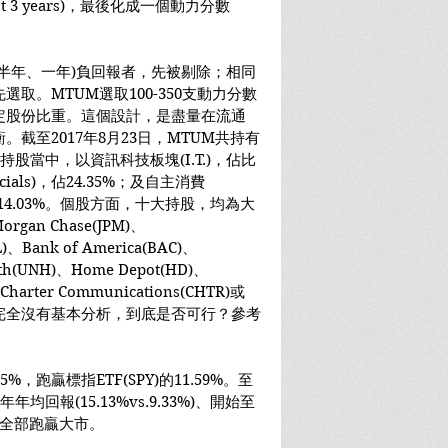
he past 3 years)，最後化成一個動力分數
半年、一年)負回報者，先被剔除；相同
取。MTUM選取100-350支動力分數
定股份比重。這個設計，是盡量在流通
截至2017年8月23日，MTUM共持有
股當中，以資訊科技板塊(I.T.)，佔比
cials)，佔24.35%；及自主消費
ry)，佔14.03%。個股方面，十大持股，均為大
an Chase(JPM)、
L)、Bank of America(BAC)、
lth(UNH)、Home Depot(HD)、
harter Communications(CHTR)或
完全沒有基本分析，到底是否可行？參考
%，跑贏標指ETF(SPY)的11.59%。至
、3年年均回報(15.13%vs.9.33%)、開始至
%)，全部跑贏大市。