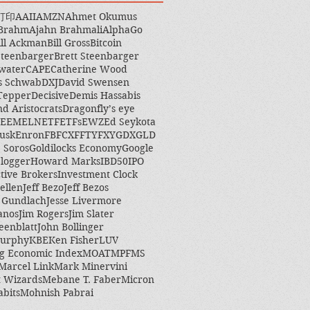
打印
AAII
AMZN
Ahmet Okumus
 Brahm
Ajahn Brahmali
AlphaGo
ill Ackman
Bill Gross
Bitcoin
Steenbarger
Brett Steenbarger
water
CAPE
Catherine Wood
s Schwab
DXJ
David Swensen
Tepper
Decisive
Demis Hassabis
nd Aristocrats
Dragonfly’s eye
EEM
ELN
ETF
ETFs
EWZ
Ed Seykota
usk
Enron
FB
FCX
FFTY
FXY
GDX
GLD
 Soros
Goldilocks Economy
Google
logger
Howard Marks
IBD50
IPO
ctive Brokers
Investment Clock
ellen
Jeff Bezo
Jeff Bezos
y Gundlach
Jesse Livermore
anos
Jim Rogers
Jim Slater
eenblatt
John Bollinger
Murphy
KBE
Ken Fisher
LUV
g Economic Index
MOAT
MPF
MS
Marcel Link
Mark Minervini
 Wizards
Mebane T. Faber
Micron
abits
Mohnish Pabrai