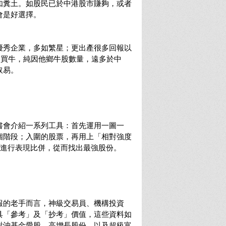
如糞土。如股民已於中港股市賺夠，或者
會是好選擇。
優秀企業，多如繁星；更出產很多回報以
隔山買牛，純因他鄉牛股數量，遠多於中
取易。
書會介紹一系列工具：首先運用一圖一
個階段；入圍的股票，再用上「相對強度
)」來進行表現比併，從而找出最強股份。
報的老手而言，神級交易員、機構投資
具「參考」及「抄考」價值，這些資料如
對沖基金愛股、高增長股份，以及超級富