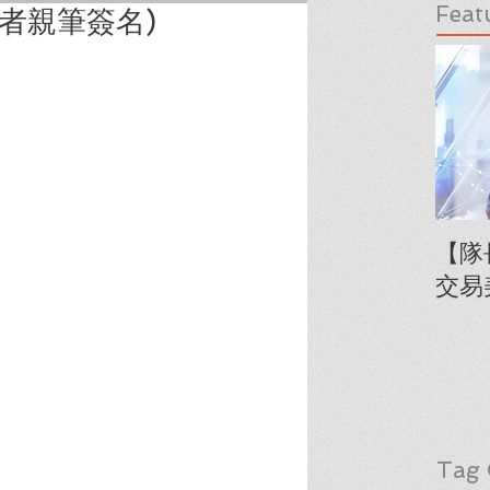
Feat
作者親筆簽名)
【隊
交易
Tag 