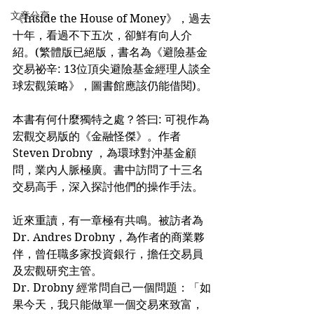
文章分享
《Inside the House of Money》，過去
十年，看過不下五次，卻鮮有向人介
紹。(繁體版已絕版，書名為《避險基金
交易祕辛: 13位頂尖避險基金經理人談全
球宏觀策略》，圖書館應該仍能借閱)。
本書有何什麼獨特之處？答曰: 可視作為
宏觀交易版的《金融怪傑》。作者
Steven Drobny ，為環球對沖基金顧
問，業內人脈極廣。書中訪問了十三名
交易高手，深入探討他們的操作手法。
近來重讀，有一章極有共鳴。被訪者為
Dr. Andres Drobny，為作者的商業夥
伴，曾任職多家投資銀行，擔任交易員
及宏觀研究主管。
Dr. Drobny 經常問自己一個問題：「如
果今天，我只能做單一個交易來致富，