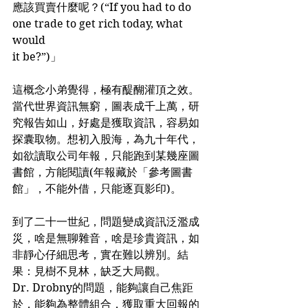
應該買賣什麼呢？(“If you had to do 
one trade to get rich today, what 
would
it be?”)」
這概念小弟覺得，極有醍醐灌頂之效。
當代世界資訊無窮，圖表成千上萬，研
究報告如山，好處是獲取資訊，容易如
探囊取物。想初入股海，為九十年代，
如欲讀取公司年報，只能跑到某幾座圖
書館，方能閱讀(年報藏於「參考圖書
館」，不能外借，只能逐頁影印)。
到了二十一世紀，問題變成資訊泛濫成
災，啥是無聊雜音，啥是珍貴資訊，如
非靜心仔細思考，實在難以辨別。結
果：見樹不見林，缺乏大局觀。
Dr. Drobny的問題，能夠讓自己焦距
於，能夠為整體組合，獲取重大回報的