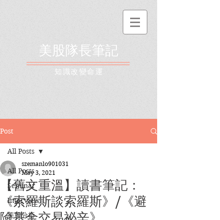
美股隊長筆記
​知識改變命運
Post
All Posts
szemanlo901031
All Posts
May 3, 2021
【舊文重溫】讀書筆記：
Seminar
《索羅斯談索羅斯》/《避
Interview
險基金交易祕辛》
美股分析