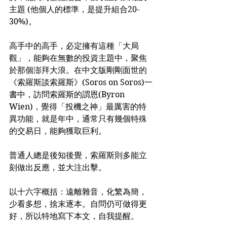
主題 (他個人的標準，是提升組合20-
30%)。
高手中的高手，必定擁有這種「大局
觀」，能夠在無數的投資主題中，聚焦
於那個澎拜大浪。在中文版剛剛面世的
《索羅斯談索羅斯》(Soros on Soros)一
書中，訪問索羅斯的謂恩(Byron 
Wien)，覺得「投機之神」最厲害的特
異功能，就是年中，通常只有幾個特殊
的交易日，能夠獲取巨利。
普通人總是後知後覺，索羅斯則多能立
刻做出反應，並大注出擊。
以十六字概括：遠離雜音，化繁為簡，
少看多想，捨末逐本。自問仍可做得更
好，所以特地寫下本文，自我提醒。