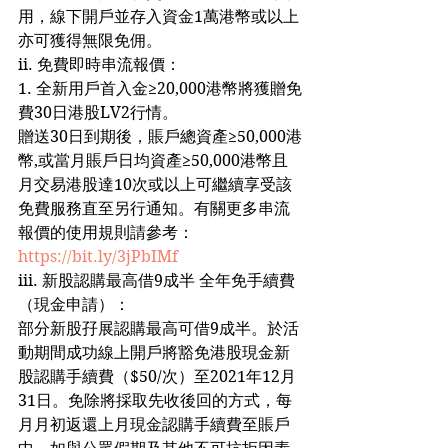
用，線下開戶並存入資金1萬港幣或以上
亦可獲得無限免佣。
ii. 免費即時串流報價：
1. 全新用戶首入金≥20,000港幣將獲贈免
費30日港股LV2行情。
贈送30日到期後，賬戶總資產≥50,000港
幣,或當月賬戶日均資產≥50,000港幣且
月交易港股達10次或以上可繼續享受該
免費服務直至另行通知。有關更多串流
報價的使用規則請參考：
https://bit.ly/3jPbIMf
iii. 新股認購最高借9成半 全年免手續費
（現金申請）：
部分新股孖展認購最高可借9成半。於活
動期間成功線上開戶將豁免港股現金新
股認購手續費（$50/次）至2021年12月
31日。免除將採取先收後回的方式，每
月月初返還上月現金認購手續費至賬戶