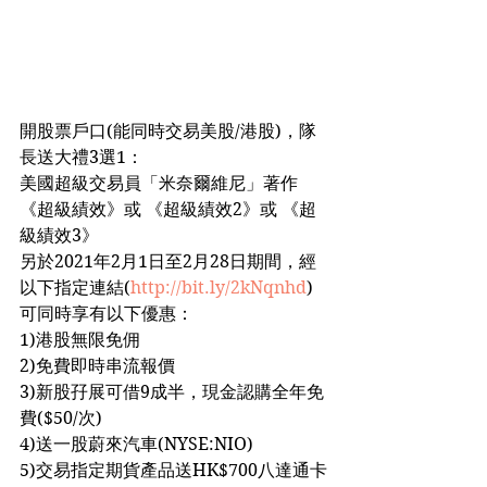
開股票戶口(能同時交易美股/港股)，隊
長送大禮3選1：
美國超級交易員「米奈爾維尼」著作 
《超級績效》或 《超級績效2》或 《超
級績效3》
另於2021年2月1日至2月28日期間，經
以下指定連結(
http://bit.ly/2kNqnhd
)
可同時享有以下優惠：
1)港股無限免佣
2)免費即時串流報價
3)新股孖展可借9成半，現金認購全年免
費($50/次)
4)送一股蔚來汽車(NYSE:NIO)
5)交易指定期貨產品送HK$700八達通卡