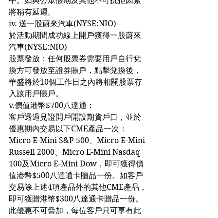
中。如與公眾假期及其他不可抗拒因素
將稍有延遲。
iv. 送一股蔚來汽車(NYSE:NIO)
於活動期間成功線上開戶獲得一股蔚來
汽車(NYSE:NIO)
股票發放：任何股票券需要用戶自行兌
換方可發放至證券賬戶，點擊兌換後，
華盛將於10個工作日之內將相關股票存
入該用戶賬戶。
v.價值港幣$700八達通：
客戶透過見證開戶開設期貨戶口，並於
優惠期內交易以下CME產品一次：
Micro E-Mini S&P 500、Micro E-Mini 
Russell 2000、Micro E-Mini Nasdaq 
100及Micro E-Mini Dow，即可獲得價
值港幣$500八達通卡贈品一份。如客戶
交易除上述4項產品外的其他CME產品，
即可獲贈港幣$300八達通卡贈品一份。
此優惠不可疊加，每位客戶只可享有此