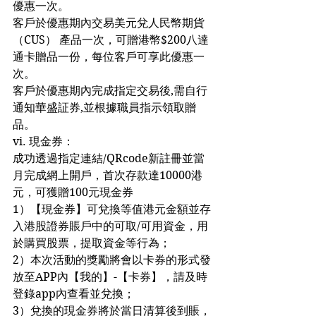
優惠一次。
客戶於優惠期內交易美元兌人民幣期貨
（CUS） 產品一次，可贈港幣$200八達
通卡贈品一份，每位客戶可享此優惠一
次。
客戶於優惠期內完成指定交易後,需自行
通知華盛証券,並根據職員指示領取贈
品。
vi. 現金券：
成功透過指定連結/QRcode新註冊並當
月完成網上開戶，首次存款達10000港
元，可獲贈100元現金券
1）【現金券】可兌換等值港元金額並存
入港股證券賬戶中的可取/可用資金，用
於購買股票，提取資金等行為；
2）本次活動的獎勵將會以卡券的形式發
放至APP內【我的】-【卡券】，請及時
登錄app內查看並兌換；
3）兌換的現金券將於當日清算後到賬，