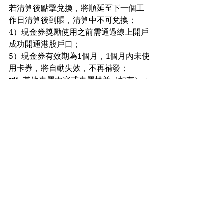
若清算後點擊兌換，將順延至下一個工
作日清算後到賬，清算中不可兌換；
4）現金券獎勵使用之前需通過線上開戶
成功開通港股戶口；
5）現金券有效期為1個月，1個月內未使
用卡券，將自動失效，不再補發；
vii. 其他專屬內容或專屬權益（如有）：
如有專屬權益，均以經「華盛証券」指
定開戶連結完成首次驗證手機號並成功
網上開戶為標準判定對應權益。
2. 本優惠不構成任何證券、金融產品或
工具要約、招攬、建議、意見或任何保
證；本廣告由「華盛証券」提供，內容
未經香港證券及期貨事務監察委員會審
閱；
3. 如有任何疑問或咨詢，可於工作時間
致電香港客服 (+852) 2500 0388 或以
WhatsApp聯繫(+852) 9242 2928 （交