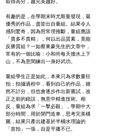
取得高分，越完美越好。
有趣的是，在學期末時尤斯曼發現，最
優秀的作品，盡皆出自量組。結果令人
感到驚奇，因為照常理推斷，量組應該
「貴多不貴精」，何以出品質素，竟能
反勝質組？一如蔡東豪先生的文章中，
常有的一個比喻：小和尚每天擔水上下
山，不為意間練出一身好武功。
量組學生正是如此，本來只為求數量狂
拍；拍攝過程中，看到自己的作品，雖
然不計分，但也會逐步作出新嘗試，改
正之前的錯誤，無意中精進技術。相
反，量組為求「一擊必殺」，學期中大
部分時間，用於閉門造車，思考完美構
圖，結果只產出建基於半桶水理論的
「首拍」一張，自是平庸不已。