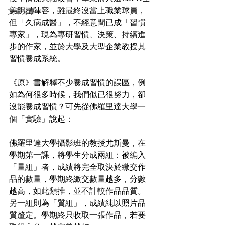
美明星陣容，雖最終沒當上職業球員，
文章分享
但「久病成醫」，不經意間已成「習慣
專家」，現為專研習慣、決策、持續進
步的作家，並於大學及大型企業教授其
習慣養成系統。
《原》書解釋不少養成習慣的誤區，例
如為何很多時候，我們似已很努力，卻
沒能養成習慣？可先從佛羅里達大學一
個「實驗」說起：
佛羅里達大學攝影班的教授尤斯曼，在
學期第一課，將學生分成兩組：被編入
「量組」者，成績將完全取決於繳交作
品的數量，學期終繳交數量越多，分數
越高，如此類推，並不計較作品品質。
另一組則為「質組」，成績純以照片品
質釐定。學期終只收取一張作品，若要