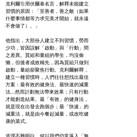
克利爾引用伏爾泰名言，解釋未能建立
習慣的原因：「至善者，善之敵（如果
什麼事情都等力求完美才開始，就永遠
不會做了）。」
他指出，大部份人建立不到習慣，勞而
少功，皆因誤解「啟動」與「行動」間
之差異。質組和量組的學生，均沒偷
懶，但後者成效稱先，因為質組只做到
啟動，量組卻聚焦行動。克利爾解釋，
建立一種習慣時，人們往往想找出最佳
方案：最有效的健身法、最快速的減重
法...然而計劃無法帶來效果；只有行動
才能創造結果。最「有效」的健身法，
就是現在出發去跑個步；最「快速」的
減重法，就是由今餐起減量，或改吃健
康的菜式。
道理不難明白，何以我們仍常落入「無