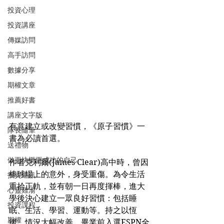
投資心理
投資講座
傳媒訪問
高手訪問
數據分享
期權文章
推薦好書
講座文字版
有意建立或改變習慣，《原子習慣》一
隊長隨筆
書為必讀首選。
送禮物
做更快樂更成功的自己
作者克利爾(James Clear)高中時，曾因
棒球場上的意外，身受重傷。為令生活
投資通訊
重拾正軌，並有朝一日再度揮棒，進大
心靈雞湯
學後決心建立一眾良好習慣：包括睡
投資課程
眠、生活、學習、運動等。持之以恆
期權
後，情況大幅改善，畢業前入選ESPN全