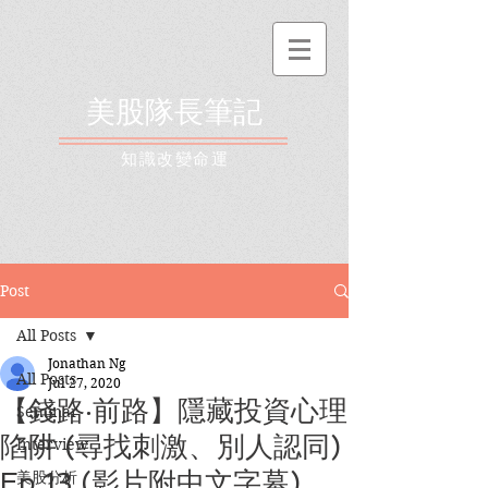
美股隊長筆記
​知識改變命運
Post
All Posts
Jonathan Ng
All Posts
Jul 27, 2020
【錢路‧前路】隱藏投資心理
Seminar
陷阱 (尋找刺激、別人認同)
Interview
Ep.13 (影片附中文字幕)
美股分析