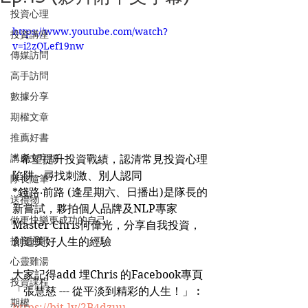
投資心理
https://www.youtube.com/watch?
投資講座
v=i2zQLef19nw
傳媒訪問
高手訪問
數據分享
期權文章
推薦好書
講座文字版
* 希望提升投資戰績，認清常見投資心理
陷阱 - 尋找刺激、別人認同
隊長隨筆
*錢路‧前路 (逢星期六、日播出)是隊長的
送禮物
新嘗試，夥拍個人品牌及NLP專家
做更快樂更成功的自己
Master Chris何偉光，分享自我投資，
投資通訊
創造美好人生的經驗
心靈雞湯
大家記得add 埋Chris 的Facebook專頁
投資課程
「張慧慈 --- 從平淡到精彩的人生！」︰
期權
https://bit.ly/2B4dzuu