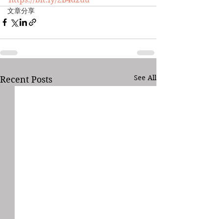
文章分享
See All
Recent Posts