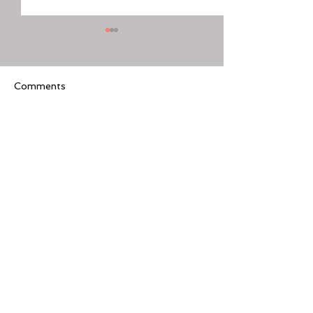
Comments
Write a comment...
[美股隊長] 如何周一至週
【黃金交叉】標普
五24小時交易美股
黃金交叉
Featured Review