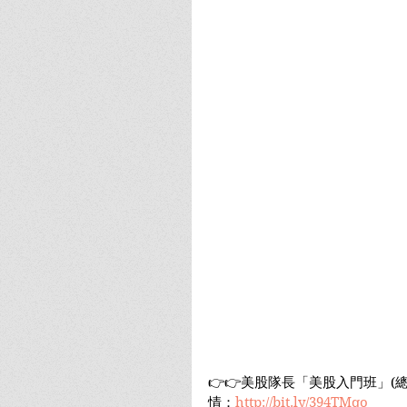
👉👉美股隊長「美股入門班」(
情：
http://bit.ly/394TMqo