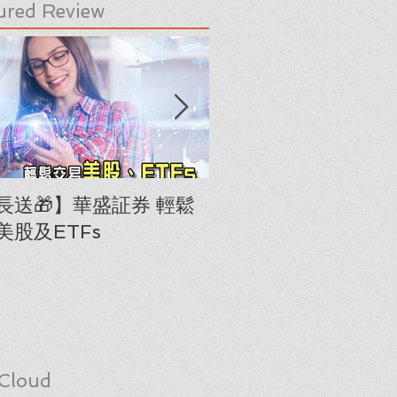
ured Review
長送🎁】華盛証券 輕鬆
下載《美股隊長手冊
美股及ETFs
「板塊輪動圖」(RRG
Cloud