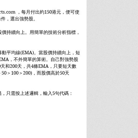
rts.com ，每月付出約150港元，便可使
的條件，選出強勢股。
股價持續向上。用簡單的技術分析指標，
動平均線(EMA)。當股價持續向上，短
EMA，不外簡單的算術。自己對強勢股
0天和200天，共4條EMA，只要短天數
50＞100＞200)，而股價高於50天
要進行掃描，只需按上述邏輯，輸入5句代碼：