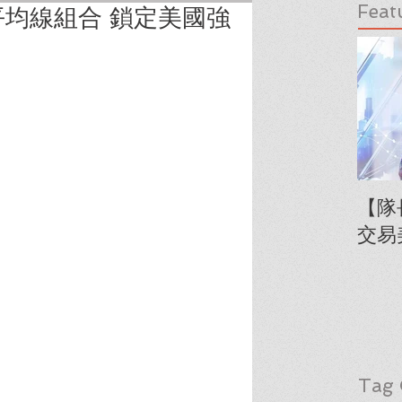
Feat
均線組合 鎖定美國強
【隊
交易
Tag 