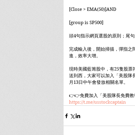
[Close > EMA(50)]AND
[group is SP500]
頭4句指示網頁選股的原則；尾
完成輸入後，開始掃描，彈指之
進，效率大增。
現時美國藍籌股中，有25隻股票
送到西，大家可以加入「美股隊長免
月13日中午會發放相關名單。
👉👉免費加入「美股隊長免費教學
https://t.me/usstockcaptain