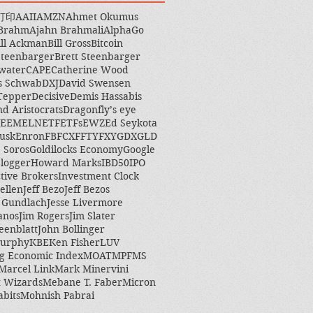
打印
AAII
AMZN
Ahmet Okumus
 Brahm
Ajahn Brahmali
AlphaGo
ill Ackman
Bill Gross
Bitcoin
Steenbarger
Brett Steenbarger
water
CAPE
Catherine Wood
s Schwab
DXJ
David Swensen
Tepper
Decisive
Demis Hassabis
nd Aristocrats
Dragonfly’s eye
EEM
ELN
ETF
ETFs
EWZ
Ed Seykota
usk
Enron
FB
FCX
FFTY
FXY
GDX
GLD
 Soros
Goldilocks Economy
Google
logger
Howard Marks
IBD50
IPO
ctive Brokers
Investment Clock
ellen
Jeff Bezo
Jeff Bezos
y Gundlach
Jesse Livermore
anos
Jim Rogers
Jim Slater
eenblatt
John Bollinger
Murphy
KBE
Ken Fisher
LUV
g Economic Index
MOAT
MPF
MS
Marcel Link
Mark Minervini
 Wizards
Mebane T. Faber
Micron
abits
Mohnish Pabrai