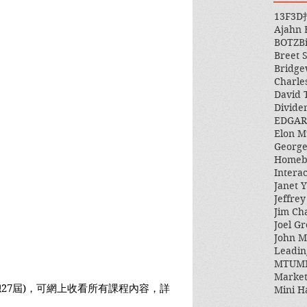
13F
3D
Ajahn
BOTZ
B
Breet 
Bridge
Charle
David 
Divide
EDGAR
Elon M
George
Homeb
Intera
Janet Y
Jeffre
Jim Ch
Joel Gr
John 
Leadin
MTUM
Market
總27屆)，可網上收看所有課程內容，詳
Mini H