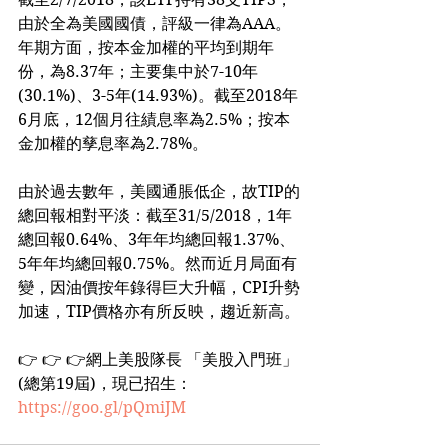
由於全為美國國債，評級一律為AAA。
年期方面，按本金加權的平均到期年
份，為8.37年；主要集中於7-10年
(30.1%)、3-5年(14.93%)。截至2018年
6月底，12個月往績息率為2.5%；按本
金加權的孳息率為2.78%。
由於過去數年，美國通脹低企，故TIP的
總回報相對平淡：截至31/5/2018，1年
總回報0.64%、3年年均總回報1.37%、
5年年均總回報0.75%。然而近月局面有
變，因油價按年錄得巨大升幅，CPI升勢
加速，TIP價格亦有所反映，趨近新高。
👉 👉 👉網上美股隊長 「美股入門班」 
(總第19屆)，現已招生： 
https://goo.gl/pQmiJM