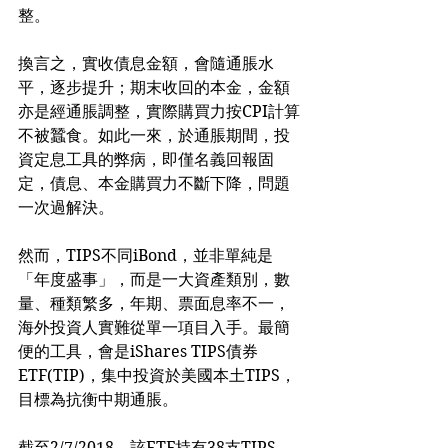
整。
換言之，實收債息金額，會隨通脹水
平，逐步提升；期末收回的本金，金額
亦是經通脹調整，實際購買力按CPI計算
不被蠶食。如此一來，於通脹期間，投
資定息工具的弊病，即僅名義回報固
定，債息、本金購買力不斷下降，問題
一次過解決。
然而，TIPS不同iBond，並非單純是
「年度盛事」，而是一大資產類別，數
量、種類繁多，年期、票面息率不一，
海外投資人實難從單一項目入手。最簡
便的工具，會是iShares TIPS債券
ETF(TIP)，集中投資於美國本土TIPS，
目標為抗衡中期通脹。
截至2/7/2018，該ETF持有38支TIPS，