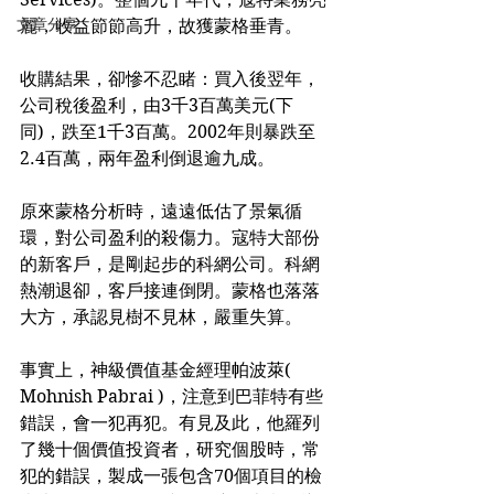
文章分享
麗，收益節節高升，故獲蒙格垂青。
收購結果，卻慘不忍睹：買入後翌年，
公司稅後盈利，由3千3百萬美元(下
同)，跌至1千3百萬。2002年則暴跌至
2.4百萬，兩年盈利倒退逾九成。
原來蒙格分析時，遠遠低估了景氣循
環，對公司盈利的殺傷力。寇特大部份
的新客戶，是剛起步的科網公司。科網
熱潮退卻，客戶接連倒閉。蒙格也落落
大方，承認見樹不見林，嚴重失算。
事實上，神級價值基金經理帕波萊( 
Mohnish Pabrai )，注意到巴菲特有些
錯誤，會一犯再犯。有見及此，他羅列
了幾十個價值投資者，研究個股時，常
犯的錯誤，製成一張包含70個項目的檢