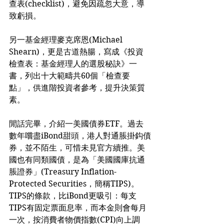
查表(checklist)，避免因疏忽大意，導
致虧損。
另一基金經理麥克席恩(Michael 
Shearn)，更是古道熱腸，寫成《投資
檢查表：基金經理人的選股秘訣》一
書，列出十大範疇共60個「檢查要
點」，供進階投資者參考，提升決策質
素。
閒話完畢，介紹一美國債券ETF。過去
數年嚐盡iBond甜頭，港人對通脹掛鈎債
券，並不陌生，可惜未見官方續推。美
國也有同類國債，是為「美國國庫抗通
脹證券」(Treasury Inflation-
Protected Securities，簡稱TIPS)。
TIPS的條款，比iBond更吸引：每支
TIPS有固定票面息率，而本金則會每月
一次，按消費者物價指數(CPI)向上調