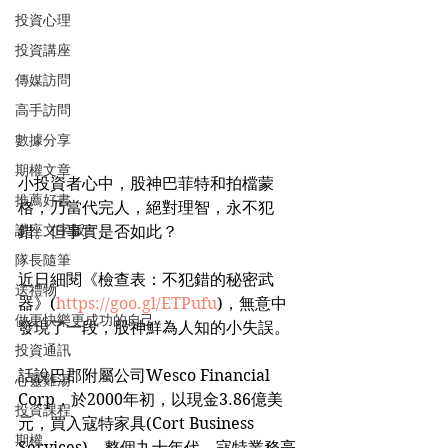
投資心理
投資講座
傳媒訪問
高手訪問
數據分享
期權文章
小投資者心中，股神巴菲特和拍檔蒙
推薦好書
格，乃當代完人，絕對理智，永不犯
講座文字版
錯。但事實是否如此？
隊長隨筆
近日細閱《檢查表：不犯錯的秘密武
送禮物
器》(
https://goo.gl/ETPufu
)，無意中
做更快樂更成功的自己
發現了一段，股神鮮為人知的小失誤。
投資通訊
話說巴郡附屬公司Wesco Financial 
心靈雞湯
Corp，於2000年初，以現金3.86億美
投資課程
元，買入寇特家具(Cort Business 
期權
Services)。整個九十年代，寇特業務亮