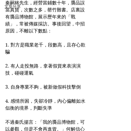
秦嗣林先生，經營當鋪數十年，贗品誤
文章分享
當真貨，次數之多，罄竹難書。店裏設
有贗品博物館，展示歷年來的「戰
績」，常被傳媒採訪。事後回望，中招
原因，不離以下數點：
1. 對方是職業老千，段數高，且存心欺
騙
2. 有人走投無路，拿著假貨來表演演
技，碰碰運氣
3. 自身專業不夠，被新做假科技擊倒
4. 感情所困，失卻冷靜，內心偏離如水
似衡的境界，判斷失準
不過秦氏揚言：「我的贗品博物館，可
以參觀，但是不會再進貨。」何解信心