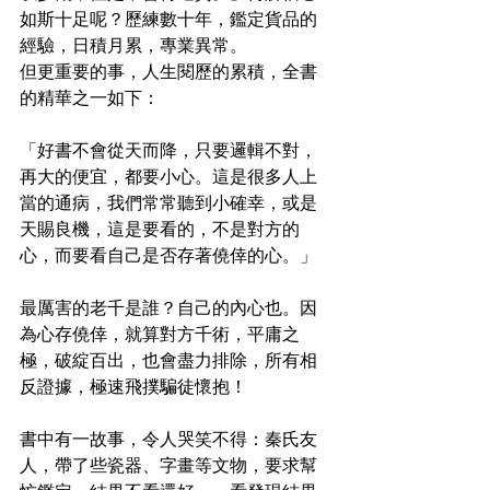
如斯十足呢？歷練數十年，鑑定貨品的
經驗，日積月累，專業異常。
但更重要的事，人生閱歷的累積，全書
的精華之一如下：
「好書不會從天而降，只要邏輯不對，
再大的便宜，都要小心。這是很多人上
當的通病，我們常常聽到小確幸，或是
天賜良機，這是要看的，不是對方的
心，而要看自己是否存著僥倖的心。」
最厲害的老千是誰？自己的內心也。因
為心存僥倖，就算對方千術，平庸之
極，破綻百出，也會盡力排除，所有相
反證據，極速飛撲騙徒懷抱！
書中有一故事，令人哭笑不得：秦氏友
人，帶了些瓷器、字畫等文物，要求幫