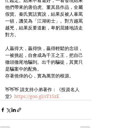
忙鑑定。結果不看還好，一看發現結果
他們帶來的唐伯虎、董其昌作品，全屬
假貨。秦氏實話實說，結果反被人暴罵
一頓，譏笑為「江湖術士」。對方越罵
越兇，結果反要道歉，卑躬屈膝地請走
對方。
人贏得大，贏得快，贏得輕鬆的念頭，
一被挑起，自會成為千王之王，把自己
徹頭徹尾地騙到。出千的騙徒，其實只
是騙案中的配角。
存著僥倖的心，實為萬苦的根源。
👋👋👋 請支持小弟著作：《投資名人
堂》
https://goo.gl/sY1SzE