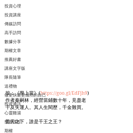
投資心理
投資講座
傳媒訪問
高手訪問
數據分享
期權文章
推薦好書
講座文字版
隊長隨筆
送禮物
按：《學上當》(
https://goo.gl/EdFjh9
)
做更快樂更成功的自己
作者秦嗣林，經營當鋪數十年，見盡老
投資通訊
千及失運人。其人生閱歷，千金難買。
心靈雞湯
普天之下，誰是千王之王？
投資課程
期權