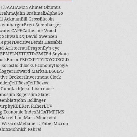
打印
AAII
AMZN
Ahmet Okumus
 Brahm
Ajahn Brahmali
AlphaGo
ill Ackman
Bill Gross
Bitcoin
Steenbarger
Brett Steenbarger
water
CAPE
Catherine Wood
s Schwab
DXJ
David Swensen
Tepper
Decisive
Demis Hassabis
nd Aristocrats
Dragonfly’s eye
EEM
ELN
ETF
ETFs
EWZ
Ed Seykota
usk
Enron
FB
FCX
FFTY
FXY
GDX
GLD
 Soros
Goldilocks Economy
Google
logger
Howard Marks
IBD50
IPO
ctive Brokers
Investment Clock
ellen
Jeff Bezo
Jeff Bezos
y Gundlach
Jesse Livermore
anos
Jim Rogers
Jim Slater
eenblatt
John Bollinger
Murphy
KBE
Ken Fisher
LUV
g Economic Index
MOAT
MPF
MS
Marcel Link
Mark Minervini
 Wizards
Mebane T. Faber
Micron
abits
Mohnish Pabrai