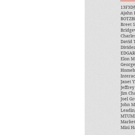
13F
3D
Ajahn
BOTZ
B
Breet 
Bridge
Charle
David 
Divide
EDGAR
Elon M
George
Homeb
Intera
Janet Y
Jeffre
Jim Ch
Joel Gr
John 
Leadin
MTUM
Market
Mini H