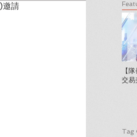
Feat
)邀請
【隊
交易
Tag 