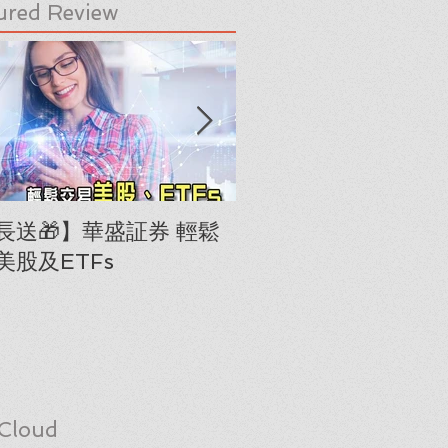
ured Review
長送🎁】華盛証券 輕鬆
下載《美股隊長手冊
美股及ETFs
「板塊輪動圖」(RRG
Cloud