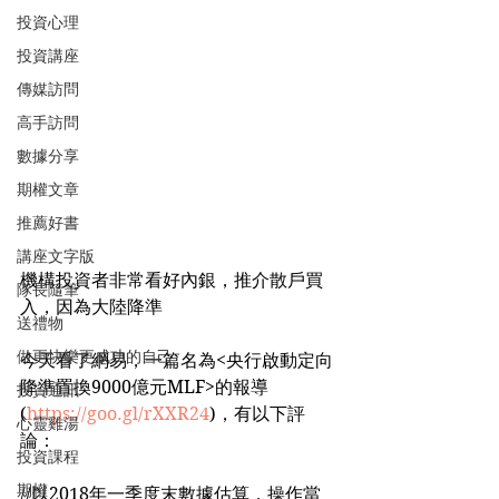
投資心理
投資講座
傳媒訪問
高手訪問
數據分享
期權文章
推薦好書
講座文字版
機構投資者非常看好內銀，推介散戶買
隊長隨筆
入，因為大陸降準
送禮物
做更快樂更成功的自己
今天看了網易，一篇名為<央行啟動定向
降準置換9000億元MLF>的報導
投資通訊
(
https://goo.gl/rXXR24
)，有以下評
心靈雞湯
論：
投資課程
期權
//以2018年一季度末數據估算，操作當