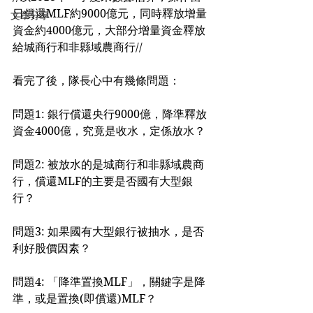
日償還MLF約9000億元，同時釋放增量
文章分享
資金約4000億元，大部分增量資金釋放
給城商行和非縣域農商行//
看完了後，隊長心中有幾條問題：
問題1: 銀行償還央行9000億，降準釋放
資金4000億，究竟是收水，定係放水？
問題2: 被放水的是城商行和非縣域農商
行，償還MLF的主要是否國有大型銀
行？
問題3: 如果國有大型銀行被抽水，是否
利好股價因素？
問題4: 「降準置換MLF」，關鍵字是降
準，或是置換(即償還)MLF？