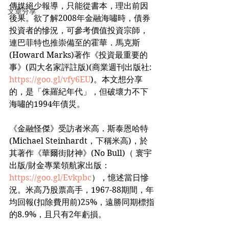
傳媒絕少報導，只能從書本，理出前因
文章分享
後果。欲了解2008年金融海嘯時，債券
投資者的慘況，可參考價值投資宗師，
連巴菲特也推崇備至的霍華．馬克斯
(Howard Marks)著作《投資最重要的
事》(四大名家評註版)(商業週刊出版社: 
https://goo.gl/vfy6EU
)。本文想分享
的，是「侏羅紀年代」，但破壞力不下
海嘯的1994年債災。
《金融怪傑》受訪者米高．斯泰恩哈特
(Michael Steinhardt，下稱米高)，於
其著作《華爾街財神》(No Bull)（ 寰宇
出版/財金專業領航家出版： 
https://goo.gl/Evkpbc
），憶述當日慘
況。米高乃股票高手，1967-88期間，年
均回報(扣除費用前)25%，遠勝同期標指
的8.9%，且只有2年虧損。