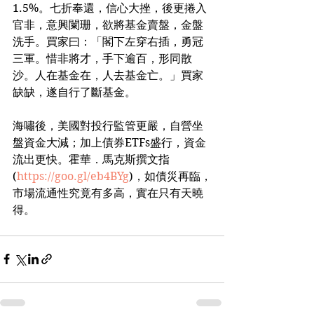
1.5%。七折奉還，信心大挫，後更捲入
官非，意興闌珊，欲將基金賣盤，金盤
洗手。買家曰：「閣下左穿右插，勇冠
三軍。惜非將才，手下逾百，形同散
沙。人在基金在，人去基金亡。」買家
缺缺，遂自行了斷基金。
海嘯後，美國對投行監管更嚴，自營坐
盤資金大減；加上債券ETFs盛行，資金
流出更快。霍華．馬克斯撰文指
(
https://goo.gl/eb4BYg
)，如債災再臨，
市場流通性究竟有多高，實在只有天曉
得。