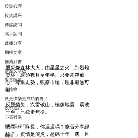
投資心理
投資講座
傳媒訪問
高手訪問
數據分享
期權文章
推薦好書
股災像森林大火，由星星之火，到烈焰
講座文字版
焚林，或須數月至年半。只要常存戒
隊長隨筆
心，尊重走勢，觀察市場，理非避無可
送禮物
避。
做更快樂更成功的自己
反觀債災，疾雷破山，極像地震，震波
投資通訊
一至，已欲走無從。
心靈雞湯
投資課程
或問：「隊長，你遇過嗎？能否分享經
驗？」實情是債災，起碼十年一遇，且
期權