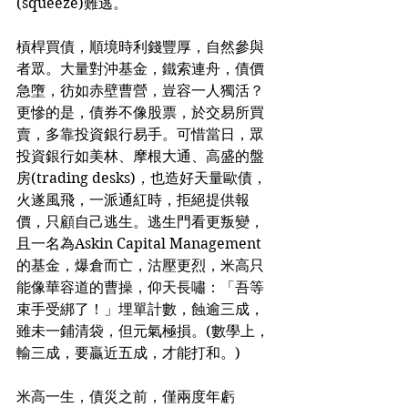
(squeeze)難逃。
槓桿買債，順境時利錢豐厚，自然參與
者眾。大量對沖基金，鐵索連舟，債價
急墮，彷如赤壁曹營，豈容一人獨活？
更慘的是，債券不像股票，於交易所買
賣，多靠投資銀行易手。可惜當日，眾
投資銀行如美林、摩根大通、高盛的盤
房(trading desks)，也造好天量歐債，
火遂風飛，一派通紅時，拒絕提供報
價，只顧自己逃生。逃生門看更叛變，
且一名為Askin Capital Management
的基金，爆倉而亡，沽壓更烈，米高只
能像華容道的曹操，仰天長嘯：「吾等
束手受綁了！」埋單計數，蝕逾三成，
雖未一鋪清袋，但元氣極損。(數學上，
輸三成，要贏近五成，才能打和。)
米高一生，債災之前，僅兩度年虧