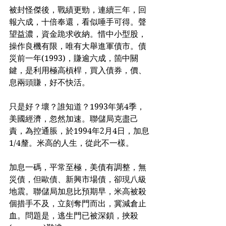
被封怪傑後，戰績更勁，連續三年，回
報六成，十倍奉還，看似唾手可得。聲
望益濃，資金跪求收納。惜中小型股，
操作良機有限，唯有大舉進軍債市。債
災前一年(1993)，賺逾六成，箇中關
鍵，是利用極高槓桿，買入債券，價、
息兩頭賺，好不快活。
只是好？壞？誰知道？1993年第4季，
美國經濟，忽然加速。聯儲局克盡己
責，為控通脹，於1994年2月4日，加息
1/4釐。米高的人生，從此不一樣。
加息一碼，平常至極，美債有調整，無
災債，但歐債、新興市場債，卻現八級
地震。聯儲局加息比預期早，米高被殺
個措手不及，立刻奪門而出，冀減倉止
血。問題是，逃生門已被深鎖，挾殺