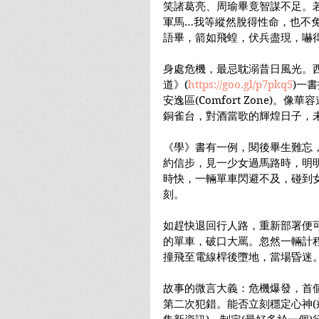
笑諸葛亮、周瑜畢竟智謀不足。
軍馬…我等縱然脫得性命，也不
語畢，箭如飛蝗，伏兵盡現，嚇
身處危機，最忌耽溺昔日風光。西洋棋
道》(
https://goo.gl/p7pkq5
)一
安逸區(Comfort Zone)。
銅雀台，對酒當歌的輝煌日子，
《學》書有一例，閱後畢生難忘
約信步，見一少女過馬路時，明
時快，一輛單車閃避不及，碰到
刻。
如趕快退回行人路，重新部署便
的單車，破口大罵。忽然一輛計
撞飛至電線桿後墮地，當場昏迷
故事的微言大義：危機爆發，首
第二次犯錯。能否立刻穩定心神(