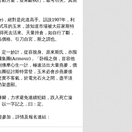
)行動方案，並果斷執行，最考功夫。真箇
more)，絕對是此道高手。話說1907年，利
萬蒲式耳的玉米，誰知道市場被大莊家斯特
倉被挾得死去活來。天量持倉，如自行了斷，
高價格。引刀自宮，斯之謂也。
，定一妙計，從容脫身。原來斯氏，亦囤
團(Armour)，「卧榻之側，豈容他
利佛摩心生一計，極速沽出大量燕麥，價
集團征討斯特雷登，玉米必會步燕麥後
老實不客氣，於電光石火之間，盡平淡
功架盡顯。
陣腳，力求避免連續犯錯，跌入死亡漩
，以一字記之，曰：定。
，歡迎參加，詳情及報名連結：