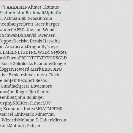
打印
AAII
AMZN
Ahmet Okumus
 Brahm
Ajahn Brahmali
AlphaGo
ill Ackman
Bill Gross
Bitcoin
Steenbarger
Brett Steenbarger
water
CAPE
Catherine Wood
s Schwab
DXJ
David Swensen
Tepper
Decisive
Demis Hassabis
nd Aristocrats
Dragonfly’s eye
EEM
ELN
ETF
ETFs
EWZ
Ed Seykota
usk
Enron
FB
FCX
FFTY
FXY
GDX
GLD
 Soros
Goldilocks Economy
Google
logger
Howard Marks
IBD50
IPO
ctive Brokers
Investment Clock
ellen
Jeff Bezo
Jeff Bezos
y Gundlach
Jesse Livermore
anos
Jim Rogers
Jim Slater
eenblatt
John Bollinger
Murphy
KBE
Ken Fisher
LUV
g Economic Index
MOAT
MPF
MS
Marcel Link
Mark Minervini
 Wizards
Mebane T. Faber
Micron
abits
Mohnish Pabrai