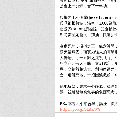
集新資訊)，制定(最好多於一個
是台上一分鐘，台下十年功。
投機之王利佛摩(Jesse Liver
氏見銀根短缺，沽空了1,000
雷登(Stratton)所操控，短
斯特雷登定會火上加油，快速抬
身處死地，投機之王，氣定神閒
積天量燕麥，而實力強大的阿墨爾集
人鼾睡」，一直對之虎視眈眈。
格立崩。旁人目睹，立刻認定，
塵，立刻競相逃亡。利佛摩當然
倉，逃離死地。一招圍魏救趙，
絕地反擊，先求平心靜氣，穩住
渦，並引發無窮無盡的負面思考
P.S.: 本週六小弟會舉行講座
https://goo.gl/51AxW9