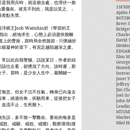
若是我用兵時，就這個去處，也埋伏一彪
13F
3D
免重傷矣。彼見不到此，我是以笑之。」
Ajahn
得差點失禁。
BOTZ
B
Breet 
王Josh Waitzkin於《學習的王
Bridge
書指出，絕地求生，心態上必須盡快脫離
Charle
David 
像華容道上的曹操，跟時局全然脫節 - 只懷緬於
Divide
未能凝神於當下，有泥足越陷越深之虞。
EDGAR
Elon M
，常以此自我警惕。話說某日，作者於紐
George
明該往左看，卻攪混了方向。說時遲，那
Homeb
女子。當時，是少女人生中，最關鍵一
Intera
Janet Y
Jeffre
Jim Ch
可無恙。但女子沉不住氣，轉身已向遠去
Joel Gr
程車，繞過街角，疾馳而來，從後把女子
John 
。血流不止，生死難卜。
Leadin
MTUM
Market
個失誤，多不致一擊斃命。要命的每多是
Mini H
戒怒、戒驕、戒怨、戒懼)，觀察環境(搜