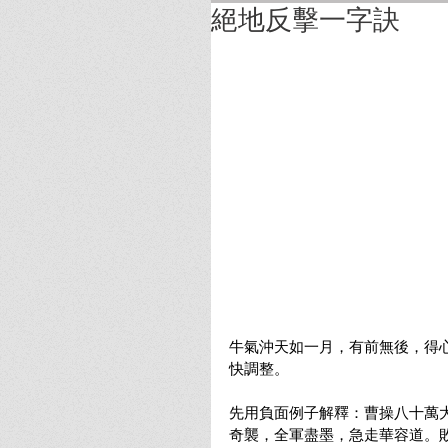
絕地反擊一字訣
牛氣沖天如一月，有前無後，得
快調整。
先用負面例子解釋：曹操八十萬
奇襲，全軍盡墨，急走華容道。