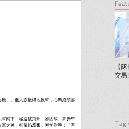
Feat
【隊
交易
心應手。但大跌後絕地反擊，心態必須盡
大軍南下，極速破荊州，卻因瑜、亮赤壁
Tag 
敗軍之將，卻氣焰囂張，嘲笑對手：「吾