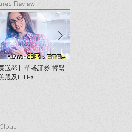
ured Review
長送🎁】華盛証券 輕鬆
下載《美股隊長手冊
美股及ETFs
「板塊輪動圖」(RRG
Cloud