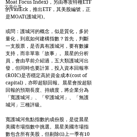
Moat Focus Index)，另由專攻特種ETF
文章分享
的VanEck，推出ETF，其美股編號，正
是MOAT(護城河)。
或問：護城河的概念，似是質化，多於
量化，到底如何建構指數？首先，判斷
一支股票，是否真有護城河，要有數據
支持，而非單靠「故事」。晨星的分析
員，會由早前介紹過，五大類護城河出
發，但同時也要計算，投入資本回報率
(ROIC)是否穩定高於資金成本(cost of 
capital)，亦即超額回報。晨星會按超額
回報的預期長度、持續度，將企業分為
「寬護城河」、「窄護城河」、「無護
城河」三種評級。
寬護城河焦點指數的成份股，是從晨星
美國市場指數中挑選。晨星美國市場指
數包含所有美股，但剔除(i)上一季有10