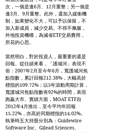
次，一個是逢6月、12月重整；另一個是
逢3月、9月重整。此外，還加入緩衝機
制，如果變化不大，可以予以保留，不
加入新成員，減少交易。不得不佩服，
外地投資機構，為減省ETF交易費用，
所花的心思。
當然明白，對於投資人，最重要的還是
回報。從往績來看，「護城河」表現不
俗：2007年2月至今年6月，寬護城河焦
點指數，累計回報212.38%，大幅高於
標指的109.72%；以5年滾動周期計算，
寬護城河焦點指數有92%的時間，表現
跑贏大市。實績方面，MOAT ETF自
2012年4月推出，至今平均年回報
15.22%，亦高於同期標指的14.02%。
執筆時五大持股分別為：Guidewire 
Software Inc、Gilead Sciences、