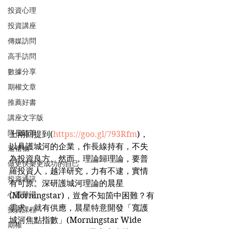
投資心理
投資講座
傳媒訪問
高手訪問
數據分享
期權文章
推薦好書
講座文字版
隊長隨筆
上兩回提到(
https://goo.gl/793Rfm
)，
以具護城河的企業，作長線持有，不失
送禮物
為投資良方。然而，理論歸理論，要普
做更快樂更成功的自己
羅投資人，越洋研究，力有不逮，實情
投資通訊
有可原。深研護城河理論的晨星
心靈雞湯
(Morningstar)，豈會不知箇中困難？有
需求，就有供應，晨星特意開發「寬護
投資課程
城河焦點指數」(Morningstar Wide 
期權