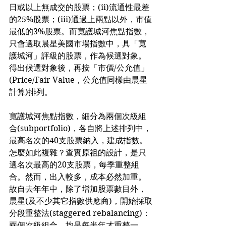
日或以上無成交的股票；(ii)流通性最差
的25%股票；(iii)通過上兩點以外，市值
最低的3%股票。而寬護城河焦點指數，
只會選取晨星美國市場指數中，具「寬
護城河」評級的股票，作為候選對象。
得出候選對象後，再按「市價/公允值」
(Price/Fair Value，公允值同樣由晨星
計算)排列。
寬護城河焦點指數，細分為兩個次級組
合(subportfolio)，各自將上述排列中，
最高名次的40支股票納入，建成指數。
怎麼如此複雜？查實原祖的設計，是只
選名次最高的20支股票，每季重整組
合。然而，出入較多，成本必然加重。
故自去年年中，除了增加股票數目外，
晨星(及不少其它指數供應商)，開始採取
分段重整法(staggered rebalancing)：
兩個次級組合，均是每半年才重整一