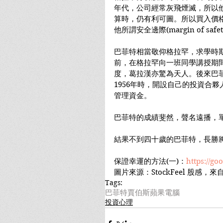
年代，公司經常灰飛煙滅，所以
算時，仍有利可圖。所以買入價
他所謂安全邊際(margin of saf
巴菲特相當敬仰格拉罕，求學時
前，在格拉罕向一班同學講授期
度，葛拉漢亦驚為天人。後來巴
1956年時，開設自己的投資合
管理資金。
巴菲特的成績斐然，聲名遠播，
結果不到四十歲的巴菲特，長勝
保證幸運的方法(一)：
https://go
圖片來源：StockFeel 股感，來
Tags:
巴菲特
賈伯斯
蘋果電腦
投資心理