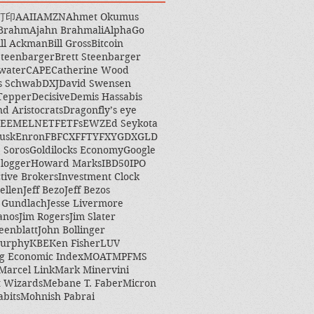
打印
AAII
AMZN
Ahmet Okumus
 Brahm
Ajahn Brahmali
AlphaGo
ill Ackman
Bill Gross
Bitcoin
Steenbarger
Brett Steenbarger
water
CAPE
Catherine Wood
s Schwab
DXJ
David Swensen
Tepper
Decisive
Demis Hassabis
nd Aristocrats
Dragonfly’s eye
EEM
ELN
ETF
ETFs
EWZ
Ed Seykota
usk
Enron
FB
FCX
FFTY
FXY
GDX
GLD
 Soros
Goldilocks Economy
Google
logger
Howard Marks
IBD50
IPO
ctive Brokers
Investment Clock
ellen
Jeff Bezo
Jeff Bezos
y Gundlach
Jesse Livermore
anos
Jim Rogers
Jim Slater
eenblatt
John Bollinger
Murphy
KBE
Ken Fisher
LUV
g Economic Index
MOAT
MPF
MS
Marcel Link
Mark Minervini
 Wizards
Mebane T. Faber
Micron
abits
Mohnish Pabrai