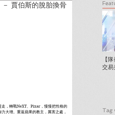
Feat
 － 賈伯斯的脫胎換骨
【隊
交易
，轉戰NeXT、Pixar，慢慢把性格的
Tag 
御力大增。重返蘋果的教主，厲害之處，