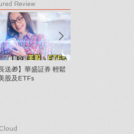
ured Review
長送🎁】華盛証券 輕鬆
下載《美股隊長手冊
美股及ETFs
「板塊輪動圖」(RRG
Cloud