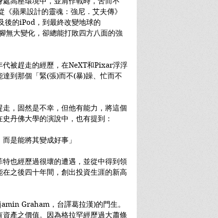
身處高壓環境中，並肩作戰時，苦而不
長從《蘋果設計的靈魂：強尼．艾夫傳》
及後的iPod，到最終改變地球的
，人腳無大變化，卻總能打敗四方八面的強
被趕走的經歷，在NeXT和Pixar浮浮
達到那個「緊(張)而不(暴)躁、忙而不
趕走，固然是不幸，但他有能力，將這個
在史丹佛大學的演說中，也有提到：
，而是能將其變成好事」
菲特也經歷過很壞的遭遇，並從中得到領
能在之後四十年間，創出投資生涯的新高
amin Graham，台譯葛拉漢)的門生。
有資產之價值。因為格拉罕經歷過大蕭條