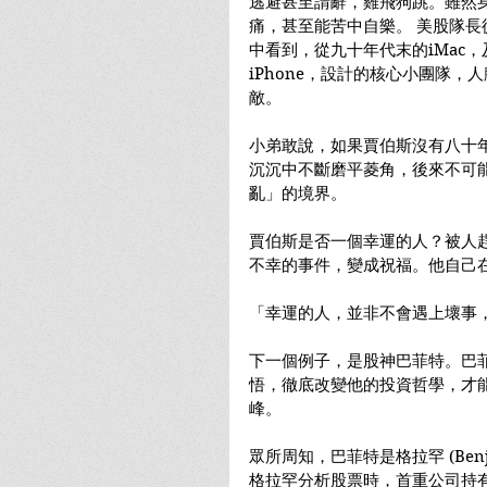
逃避甚至請辭，雞飛狗跳。雖然
痛，甚至能苦中自樂。 美股隊
中看到，從九十年代末的iMac，
iPhone，設計的核心小團隊
敵。
小弟敢說，如果賈伯斯沒有八十年代
沉沉中不斷磨平菱角，後來不可能
亂」的境界。
賈伯斯是否一個幸運的人？被人
不幸的事件，變成祝福。他自己
「幸運的人，並非不會遇上壞事
下一個例子，是股神巴菲特。巴
悟，徹底改變他的投資哲學，才
峰。
眾所周知，巴菲特是格拉罕 (Benj
格拉罕分析股票時，首重公司持