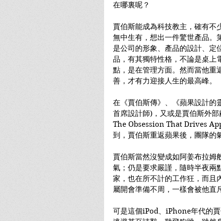
在哪裏呢？
賈伯斯能成為科技教主，確有不
無中生有，想出一件驚世產品。
是公司的形象、產品的設計、定
品，有其獨特性格，不論是桌上
點，是在管理方面。然而當他重
善，才有力迎接人生的最高峰。
在《賈伯斯傳》、《蘋果設計的
首席設計師)，又或是賈伯斯外部顧問Ken 
The Obsession That Drive
到，賈伯斯重返蘋果後，團隊的
賈伯斯當然沒變成如阿姜布拉姆
氣；仍是要求嚴謹，隨時半夜兩
家，也在所不計的工作狂，而且
屬開會準備不周，一樣會被他直
可是這個iPod、iPhone年