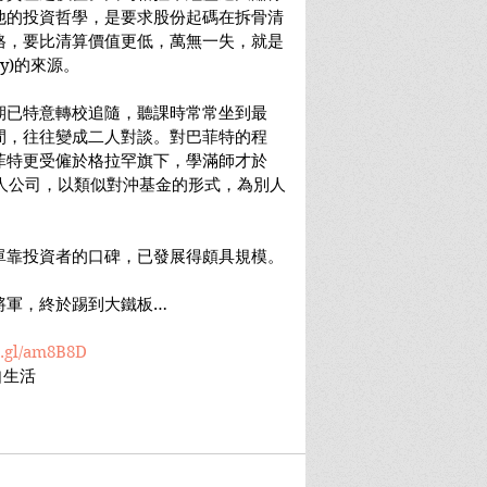
他的投資哲學，是要求股份起碼在拆骨清
格，要比清算價值更低，萬無一失，就是
ety)的來源。
期已特意轉校追隨，聽課時常常坐到最
間，往往變成二人對談。對巴菲特的程
菲特更受僱於格拉罕旗下，學滿師才於
夥人公司，以類似對沖基金的形式，為別人
單靠投資者的口碑，已發展得頗具規模。
將軍，終於踢到大鐵板…
o.gl/am8B8D
自生活