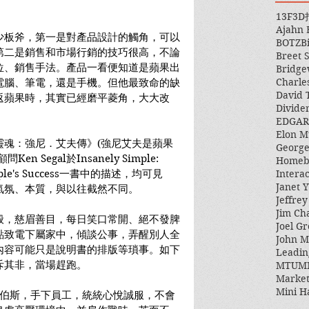
13F
3D
Ajahn
少板斧，第一是對產品設計的觸角，可以
BOTZ
B
第二是銷售和市場行銷的技巧很高，不論
Breet 
位、銷售手法。產品一看便知道是蘋果出
Bridge
Charle
電腦、筆電，還是手機。但他最致命的缺
David 
返蘋果時，其實已經磨平菱角，大大改
Divide
EDGAR
Elon M
靈魂：強尼．艾夫傳》(強尼艾夫是蘋果
George
Segal於Insanely Simple: 
Homeb
s Apple's Success一書中的描述，均可見
Intera
Janet Y
氣氛、本質，與以往截然不同。
Jeffre
Jim Ch
般，慈眉善目，每日笑口常開、絕不發脾
Joel Gr
點致電下屬家中，傾談公事，弄醒別人全
John 
內容可能只是說明書的排版等瑣事。如下
Leadin
斥其非，當場趕跑。
MTUM
Market
Mini H
代的賈伯斯，手下員工，統統心悅誠服，不會