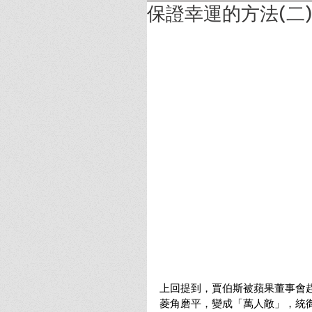
保證幸運的方法(二)
上回提到，賈伯斯被蘋果董事會趕走
菱角磨平，變成「萬人敵」，統