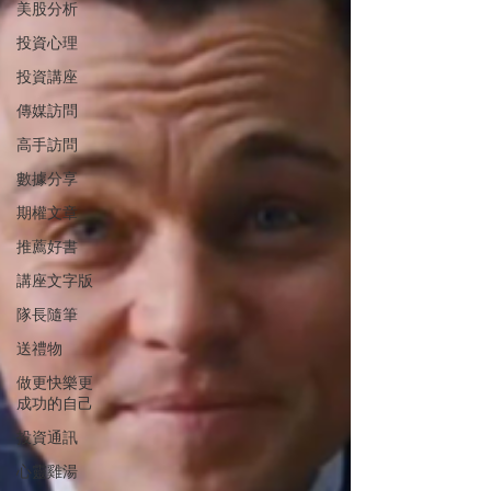
美股分析
投資心理
投資講座
傳媒訪問
高手訪問
數據分享
期權文章
推薦好書
講座文字版
隊長隨筆
送禮物
做更快樂更
成功的自己
投資通訊
心靈雞湯