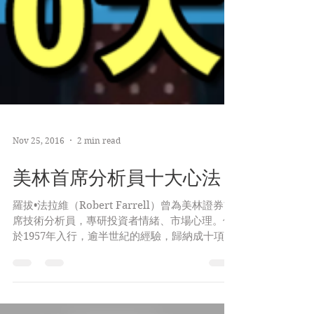
Nov 25, 2016
2 min read
美林首席分析員十大心法
羅拔•法拉維（Robert Farrell）曾為美林證券首
席技術分析員，專研投資者情緒、市場心理。他
於1957年入行，逾半世紀的經驗，歸納成十項操
作法則，自有其參考價值