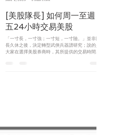
Mar 1, 2023
3 min read
[美股隊長] 如何周一至週
五24小時交易美股
「一寸長，一寸強；一寸短，一寸險。」並非隊
長久休之後，決定轉型武俠兵器譜研究；說的是
大家在選擇美股券商時，其所提供的交易時間，
絕對是需要優先考慮的一大因素。況且近日市況
可見，波動度正在緩步回升之中，單日波幅增
加，如果交易平台能提供一個無間斷的交易日，
投資人的操作自然更加靈活...