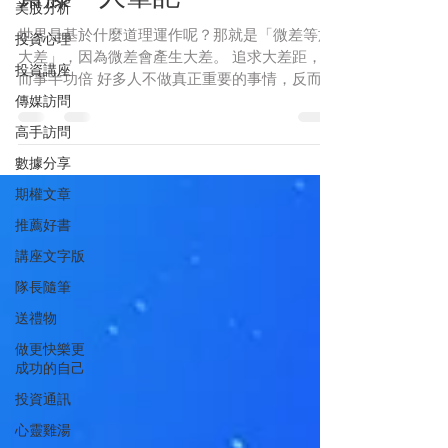
美股分析
世界是基於什麼道理運作呢？那就是「微差等於
投資心理
大差」，因為微差會產生大差。 追求大差距，反
投資講座
而事半功倍 好多人不做真正重要的事情，反而拼
傳媒訪問
了命做不必要的事情。 如果說賺越多就越辛苦，
那比別人多賺十倍的人，就多辛苦十倍嗎？多賺
高手訪問
一百倍的人並不代表他多努力一百倍，只是因為
數據分享
微差，微...
期權文章
推薦好書
講座文字版
隊長隨筆
送禮物
做更快樂更
成功的自己
投資通訊
心靈雞湯