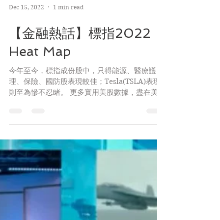
Dec 15, 2022
1 min read
【金融熱話】標指2022
Heat Map
今年至今，標指成份股中，只得能源、醫療護
理、保險、國防股表現較佳；Tesla(TSLA)表現
則至為慘不忍睹。 更多實用美股數據，盡在美股
隊長Patreon「美股隊長綜合研究所」:
https://bit.ly/3pIPO1Q