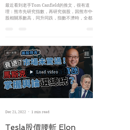
Canfield分享
最近看到老手Tom Canfield的推文，很有道
理：熊市先研究指數，再研究個股，因熊市中個
股相關系數高，同升同跌，指數不濟時，全都向
下；牛市則相反，不用太關注大市，只要仍在升
市，可找相對跑贏(高RS)股來炒。熊市反彈、下
跌，則個股都是同步。...
Load video
Dec 21, 2022
1 min read