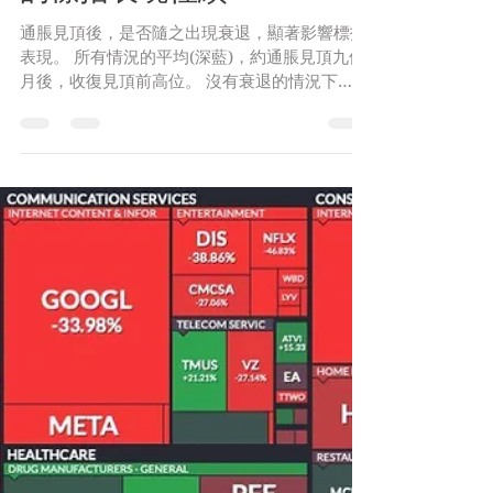
【金融熱話】通脹見頂後
的標指表現往績
通脹見頂後，是否隨之出現衰退，顯著影響標指
表現。 所有情況的平均(深藍)，約通脹見頂九個
月後，收復見頂前高位。 沒有衰退的情況下
(紅)，需時三個月至半年。 出現衰退(黃、淺
藍)，需時一年或以上。不計七十年代的平均
(黃)，在通脹見頂後首年標指仍然續跌。...