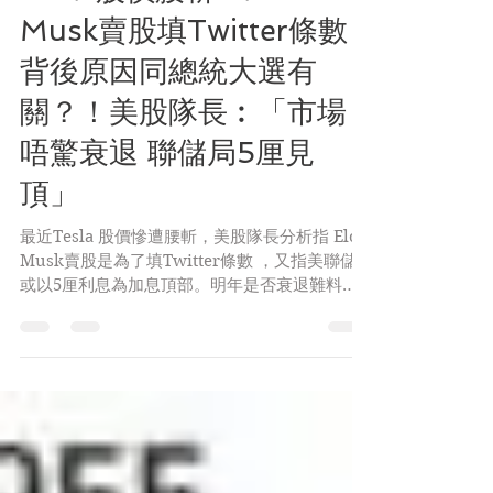
Tesla股價腰斬 Elon
Musk賣股填Twitter條數
背後原因同總統大選有
關？！美股隊長︰「市場
唔驚衰退 聯儲局5厘見
頂」
最近Tesla 股價慘遭腰斬，美股隊長分析指 Elon
Musk賣股是為了填Twitter條數 ，又指美聯儲
或以5厘利息為加息頂部。明年是否衰退難料，
惟市場未有過份憂慮衰退影響，預計明年美股橫
行上落，牛市重現亦欠缺基礎支持。...