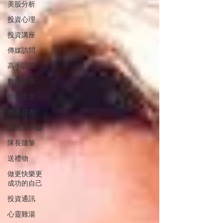
美股分析
投資心理
投資講座
傳媒訪問
高手訪問
數據分享
期權文章
推薦好書
講座文字版
隊長隨筆
送禮物
做更快樂更
成功的自己
投資通訊
心靈雞湯