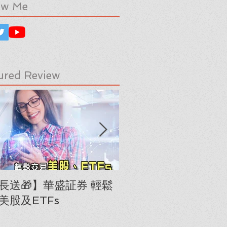
ow Me
ured Review
長送🎁】華盛証券 輕鬆
下載《美股隊長手冊
美股及ETFs
「板塊輪動圖」(RRG