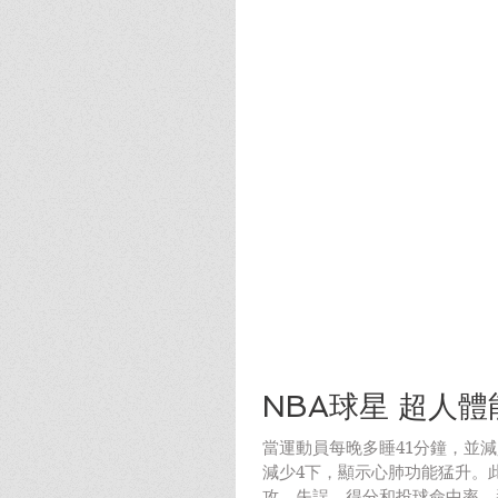
NBA球星 超人
當運動員每晚多睡41分鐘，並
減少4下，顯示心肺功能猛升。
攻、失誤、得分和投球命中率，