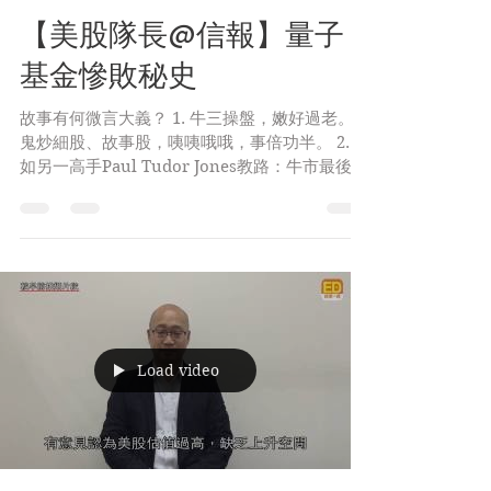
Oct 23, 2017
2 min read
【美股隊長@信報】量子
基金慘敗秘史
故事有何微言大義？ 1. 牛三操盤，嫩好過老。老
鬼炒細股、故事股，咦咦哦哦，事倍功半。 2. 正
如另一高手Paul Tudor Jones教路：牛市最後三
分一，必跟基本因素脫節，股價拋物線式連升，
狂態定露。太早全力造淡，徒自取其辱。 3. 十上
十落，走出走入，操盤至忌。不
Load video