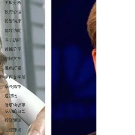
美股分析
投資心理
投資講座
傳媒訪問
高手訪問
數據分享
期權文章
推薦好書
講座文字版
隊長隨筆
送禮物
做更快樂更
成功的自己
投資通訊
心靈雞湯