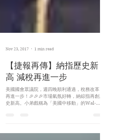
Nov 23, 2017
1 min read
【捷報再傳】納指歷史新
高 減稅再進一步
美國國會眾議院，週四晚順利通過，稅務改革，
再進一步！🎉🎉🎉市場氣氛好轉，納綜指再創歷
史新高。小弟戲稱為「美國中移動」的Wal-
mart(WMT) 業績後爆升10.9%，年內累升43%!
隊長常介紹的流動支付股Paypal(PYPL)，升
5.82%