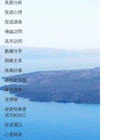
美股分析
投資心理
投資講座
傳媒訪問
高手訪問
數據分享
期權文章
推薦好書
講座文字版
隊長隨筆
送禮物
做更快樂更
成功的自己
投資通訊
心靈雞湯