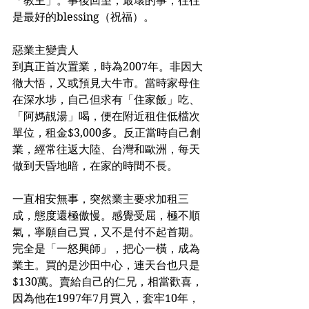
「教主」。事後回望，最壞的事，往往
是最好的blessing（祝福）。
惡業主變貴人
到真正首次置業，時為2007年。非因大
徹大悟，又或預見大牛市。當時家母住
在深水埗，自己但求有「住家飯」吃、
「阿媽靚湯」喝，便在附近租住低檔次
單位，租金$3,000多。反正當時自己創
業，經常往返大陸、台灣和歐洲，每天
做到天昏地暗，在家的時間不長。
一直相安無事，突然業主要求加租三
成，態度還極傲慢。感覺受屈，極不順
氣，寧願自己買，又不是付不起首期。
完全是「一怒興師」，把心一橫，成為
業主。買的是沙田中心，連天台也只是
$130萬。賣給自己的仁兄，相當歡喜，
因為他在1997年7月買入，套牢10年，