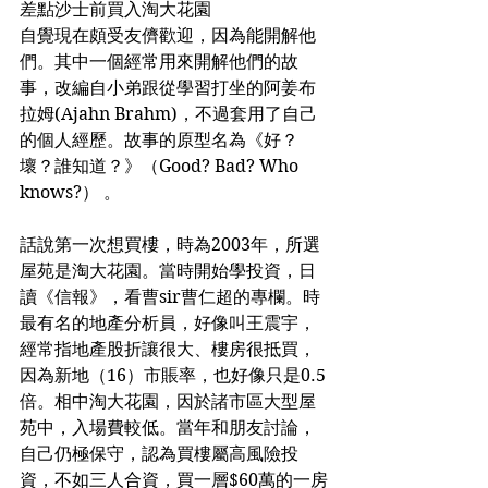
差點沙士前買入淘大花園
自覺現在頗受友儕歡迎，因為能開解他
們。其中一個經常用來開解他們的故
事，改編自小弟跟從學習打坐的阿姜布
拉姆(Ajahn Brahm)，不過套用了自己
的個人經歷。故事的原型名為《好？
壞？誰知道？》（Good? Bad? Who 
knows?） 。
話說第一次想買樓，時為2003年，所選
屋苑是淘大花園。當時開始學投資，日
讀《信報》，看曹sir曹仁超的專欄。時
最有名的地產分析員，好像叫王震宇，
經常指地產股折讓很大、樓房很抵買，
因為新地（16）市賬率，也好像只是0.5
倍。相中淘大花園，因於諸市區大型屋
苑中，入場費較低。當年和朋友討論，
自己仍極保守，認為買樓屬高風險投
資，不如三人合資，買一層$60萬的一房