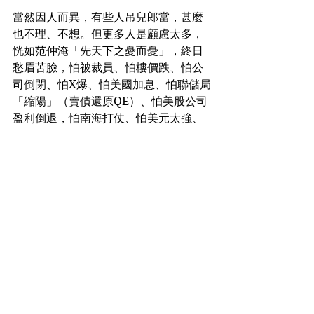
當然因人而異，有些人吊兒郎當，甚麼
也不理、不想。但更多人是顧慮太多，
恍如范仲淹「先天下之憂而憂」，終日
愁眉苦臉，怕被裁員、怕樓價跌、怕公
司倒閉、怕X爆、怕美國加息、怕聯儲局
「縮陽」（賣債還原QE）、怕美股公司
盈利倒退，怕南海打仗、怕美元太強、
但又怕油價太高……沒完沒了。
悟通「好？壞？誰知道？」 壓力不再
假如悟通「好？壞？誰知道？」的道
理，就不必過分憂慮壞事來臨，或許只
是下一件好事的先兆，也說不定。所以
凡事，只作適度思想準備即可，毋用一
星期七天，每天24小時，去尋找事情出
錯的跡象，弄得無時無刻，都壓力「爆
燈」，煩事苦惱不完，前景永覺迷茫。