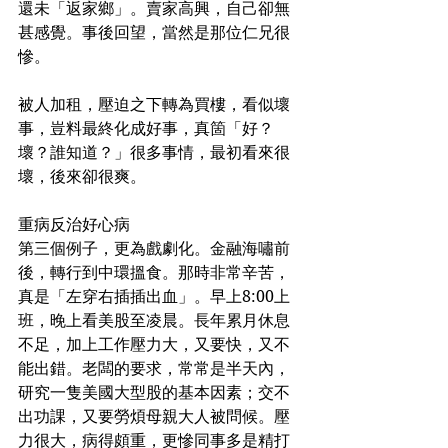
還未「返家鄉」。賣家高興，自己卻無
甚感覺。事後回望，當然是那位仁兄很
慘。
被人加租，壓迫之下轉為買樓，看似壞
事，豈料最終化成好事，真箇「好？
壞？誰知道？」很多事情，最初看來很
壞，後來卻很爽。
重病反治好心病
第三個例子，更為戲劇化。金融海嘯前
後，轉行到中環搵食。那時非常辛苦，
真是「左穿右插插出血」。早上8:00上
班，晚上看美股至凌晨。長年累月休息
不足，加上工作壓力大，又要快，又不
能出錯。老闆的要求，常常是半天內，
研究一隻美國大型股的基本因素；交不
出功課，又要勞煩母親大人被問候。壓
力很大，病得頗重，更慘同事多是精打