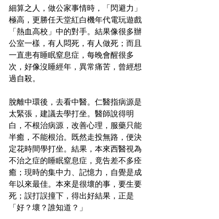
細算之人，做公家事情時，「閃避力」
極高，更勝任天堂紅白機年代電玩遊戲
「熱血高校」中的對手。結果像很多辦
公室一樣，有人悶死，有人做死；而且
一直患有睡眠窒息症，每晚會醒很多
次，好像沒睡經年，異常痛苦，曾經想
過自殺。
脫離中環後，去看中醫。仁醫指病源是
太緊張，建議去學打坐。醫師說得明
白，不根治病源，改善心理，服藥只能
半癒，不能根治。既然走投無路，便決
定花時間學打坐。結果，本來西醫視為
不治之症的睡眠窒息症，竟告差不多痊
癒；現時的集中力、記憶力，自覺是成
年以來最佳。本來是很壞的事，要生要
死；誤打誤撞下，得出好結果，正是
「好？壞？誰知道？」