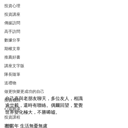
投資心理
投資講座
傳媒訪問
高手訪問
數據分享
期權文章
推薦好書
講座文字版
隊長隨筆
送禮物
做更快樂更成功的自己
自己喜與老朋友聊天，多位友人，相識
投資通訊
逾廿載，還時有聯絡。偶爾回望，驚覺
心靈雞湯
世界變化極大，不勝唏噓。
投資課程
期權
想當年 生活無憂無慮