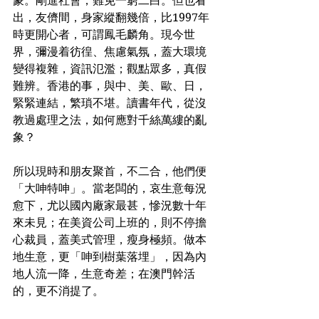
蒙。剛進社會，難免一窮二白。但也看
出，友儕間，身家縱翻幾倍，比1997年
時更開心者，可謂鳳毛麟角。現今世
界，彌漫着彷徨、焦慮氣氛，蓋大環境
變得複雜，資訊氾濫；觀點眾多，真假
難辨。香港的事，與中、美、歐、日，
緊緊連結，繁瑣不堪。讀書年代，從沒
教過處理之法，如何應對千絲萬縷的亂
象？
所以現時和朋友聚首，不二合，他們便
「大呻特呻」。當老闆的，哀生意每況
愈下，尤以國內廠家最甚，慘況數十年
來未見；在美資公司上班的，則不停擔
心裁員，蓋美式管理，瘦身極頻。做本
地生意，更「呻到樹葉落埋」，因為內
地人流一降，生意奇差；在澳門幹活
的，更不消提了。