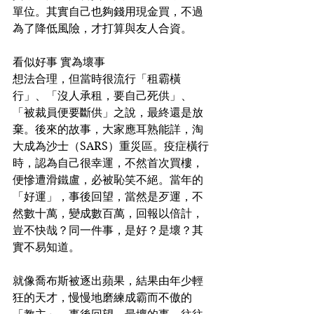
單位。其實自己也夠錢用現金買，不過
為了降低風險，才打算與友人合資。
看似好事 實為壞事
想法合理，但當時很流行「租霸橫
行」、「沒人承租，要自己死供」、
「被裁員便要斷供」之說，最終還是放
棄。後來的故事，大家應耳熟能詳，淘
大成為沙士（SARS）重災區。疫症橫行
時，認為自己很幸運，不然首次買樓，
便慘遭滑鐵盧，必被恥笑不絕。當年的
「好運」，事後回望，當然是歹運，不
然數十萬，變成數百萬，回報以倍計，
豈不快哉？同一件事，是好？是壞？其
實不易知道。
就像喬布斯被逐出蘋果，結果由年少輕
狂的天才，慢慢地磨練成霸而不傲的