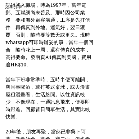
記得初入職場，時為1997年，當年電
文章分享
郵、互聯網尚未普及。那時因公司業
務，要和海外顧客溝通，工序是先打信
件，再傳真到外地。運氣好，翌日獲
覆；否則，隨時要等數天或更久。現時
whatsapp可即時辦妥的事，當年一個回
合，隨時花上一周，還有傳真的成本，
高得要命。發兩頁A4傳真到美國，費用
逾HK$10。
當年下班非常準時，五時半便可離開，
與同事喝酒，或打英式桌球，或去漫畫
屋租漫畫看，生活悠閒。以往資訊較
少，不像現在，一通訊息飛來，便要即
時跟進。回顧昔日簡單生活，其實比較
快樂。
20年後，朋友再聚，當然已非吳下阿