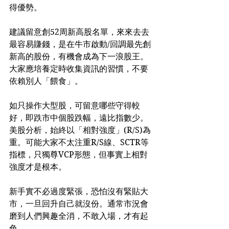
得優勢。
建議留意創52周新高股名單，來來去去
最容易賺錢，是在牛市啟動/回調最先創
新高的股份，有機會成為下一浪股王。
大家應培養定時收集資訊的習慣，不要
依賴別人「餵食」。
如只操作大型股，可留意哪些守得較
好，即跌市中個股跌幅，遠比指數少。
美股分析，始終以「相對強度」(R/S)為
重。可能大家不太注重R/S線、SCTR等
指標，只獨尊VCP形態，但事實上相對
強度才是根本。
新手實不必過度緊張，恐怕沒有緊貼大
市，一旦回升自己就沒份。通常市況會
磨到人們興趣全消，不敢入場，才有起
色。