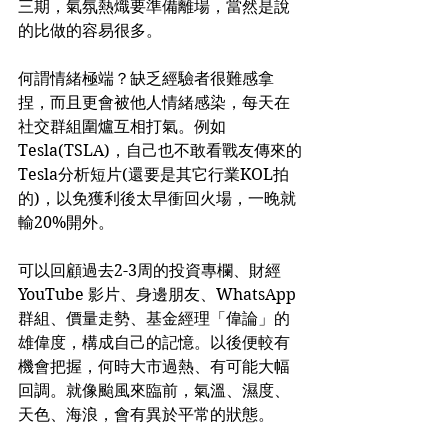
三期，氣氛熱熾要準備離場，當然是說
的比做的容易很多。
何謂情緒極端？缺乏經驗者很難感拿
捏，而且更會被他人情緒感染，每天在
社交群組圍爐互相打氣。例如
Tesla(TSLA)，自己也不敢看戰友傳來的
Tesla分析短片(還要是其它行業KOL拍
的)，以免獲利後太早衝回火場，一晚就
輸20%開外。
可以回顧過去2-3周的投資專欄、財經
YouTube 影片、身邊朋友、WhatsApp
群組、價量走勢、基金經理「偉論」的
雄偉度，構成自己的記憶。以後便較有
機會把握，何時大市過熱、有可能大幅
回調。就像颱風來臨前，氣溫、濕度、
天色、海浪，會有異於平常的狀態。