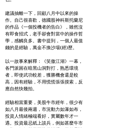
建議抽離一下，回顧八月中以來的操
作。自己很喜歡，德國股神科斯托蘭尼
的作品《一個投機者的告白》，雖然沒
有即食招式，老手卻會對當中的操作哲
學，感觸良多。書中提到，一個人最值
錢的是經驗，萬金不換沙場(經)歷。
以一故事來解釋：《笑傲江湖》一幕，
各門派困在暗黑山洞對打，熟悉環境
者，即使武功較差，獲勝機會還是較
高，因有經驗，不用慌慌張張摸索，反
應自然快幾拍。
經驗相當重要，美股牛市經年，很少有
如八月最後兩週，市況動力如瀑如布，
投資人情緒極端看好，實屬數年才一
遇。投資最忌紙上談兵，例如甚麼牛市