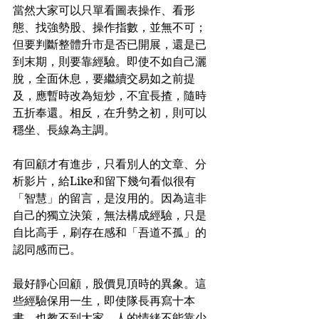
當然大家可以只單看圖表操作、看形
態、找強勢股、操作指數，並無不可；
但要判斷整體升市是否已開展，還是已
到末期，則要靠經驗。即使不如自己灑
脫，全面休息，要繼續交易如之前提
及，應暫時改為短炒，不宜長揸，隨時
五折奉還。相反，在升勢之初，則可以
穩坐、長線為主調。
有回顧才有進步，只看別人的文章、分
析影片，給Like和留下幾句看似很有
「智慧」的留言，是沒用的。因為這非
自己的獨立決策，無法構成經驗，只是
自比高手，刷存在感和「吾道不孤」的
認同感而已。
最好靜心回顧，股價見頂時的異象。這
些經驗保用一生，即使隊長再寫十本
書，也教不到大家。人的情緒不能靠少