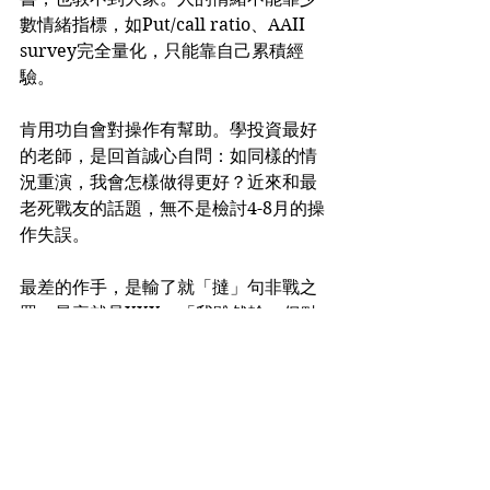
數情緒指標，如Put/call ratio、AAII 
survey完全量化，只能靠自己累積經
驗。
肯用功自會對操作有幫助。學投資最好
的老師，是回首誠心自問：如同樣的情
況重演，我會怎樣做得更好？近來和最
老死戰友的話題，無不是檢討4-8月的操
作失誤。
最差的作手，是輸了就「撻」句非戰之
罪，最衰就是XXX，「我雖然輸，但點
都好過股票行那些師奶」。將自我要求
推到低無可低，亂世一鋪清袋，機會大
增。
美股隊長美股入門班，2020年最後一
屆，9月27日開課：