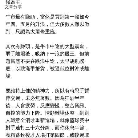
候為主。
文章分享
牛市最有賺頭，當然是買到第一段如今
年四、五月的升浪，但大多數人難以做
到，只認為大蕭條重臨。
其次有賺頭，是牛市中途的大型震倉，
弱手離場後，吸納下一浪的股王。但前
題當然不要在跌浪中途，太早胡亂撈
底，以致滿手蟹貨，被逼低位對沖或離
場。
要維持上佳的精神力，所以有時忍手暫
停交易，未必無著數。因為狂炒半年
後，人會疲勞，反應變慢，整合資訊、
自控的能力下降。情願離場休整，到別
人戰意全消才重新進場，就像籃球賽中
對手連打三十六分鐘，而你休息半節，
養精蓄銳後才入場打第四節，或較易取