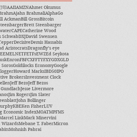
打印
AAII
AMZN
Ahmet Okumus
 Brahm
Ajahn Brahmali
AlphaGo
ill Ackman
Bill Gross
Bitcoin
Steenbarger
Brett Steenbarger
water
CAPE
Catherine Wood
s Schwab
DXJ
David Swensen
Tepper
Decisive
Demis Hassabis
nd Aristocrats
Dragonfly’s eye
EEM
ELN
ETF
ETFs
EWZ
Ed Seykota
usk
Enron
FB
FCX
FFTY
FXY
GDX
GLD
 Soros
Goldilocks Economy
Google
logger
Howard Marks
IBD50
IPO
ctive Brokers
Investment Clock
ellen
Jeff Bezo
Jeff Bezos
y Gundlach
Jesse Livermore
anos
Jim Rogers
Jim Slater
eenblatt
John Bollinger
Murphy
KBE
Ken Fisher
LUV
g Economic Index
MOAT
MPF
MS
Marcel Link
Mark Minervini
 Wizards
Mebane T. Faber
Micron
abits
Mohnish Pabrai