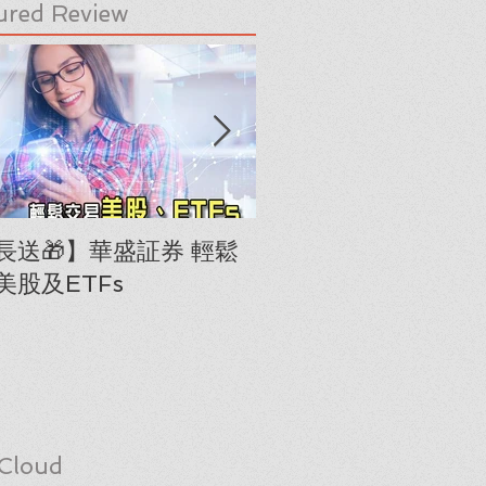
ured Review
長送🎁】華盛証券 輕鬆
下載《美股隊長手冊
美股及ETFs
「板塊輪動圖」(RRG
Cloud