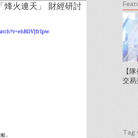
Feat
「烽火連天」 財經研討
watch?v=ehBDVJfrIpw
【隊
交易
Tag 
環船」