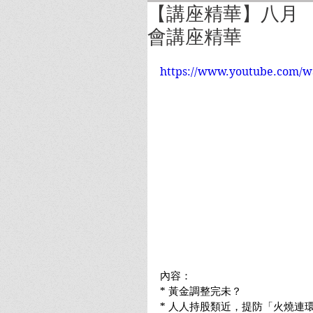
【講座精華】八月 
會講座精華
https://www.youtube.com/
內容：
* 黃金調整完未？
* 人人持股類近，提防「火燒連