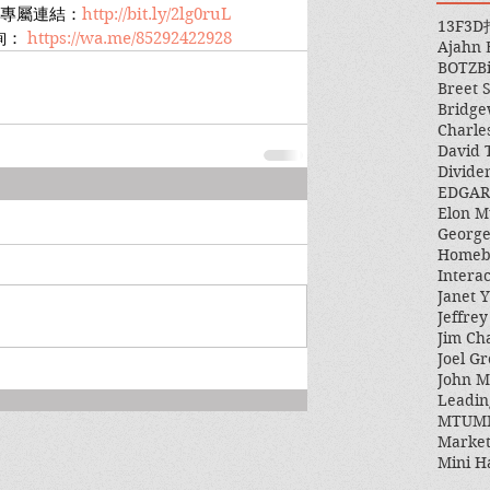
開戶專屬連結：
http://bit.ly/2lg0ruL
13F
3D
詢： 
https://wa.me/85292422928
Ajahn
BOTZ
B
Breet 
Bridge
Charle
David 
Divide
EDGAR
Elon M
George
Homeb
Intera
Janet Y
Jeffre
Jim Ch
Joel Gr
John 
Leadin
MTUM
Market
Mini H